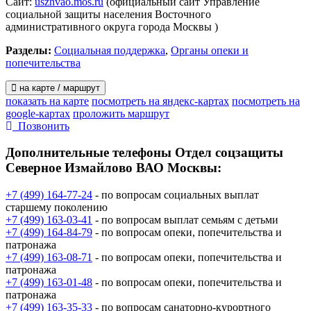
Сайт:
usznvao.mos.ru
(официальный сайт Управление
социальной защиты населения Восточного
административного округа города Москвы )
Разделы:
Социальная поддержка
,
Органы опеки и
попечительства
на карте / маршрут
показать на карте
посмотреть на яндекс-картах
посмотреть на
google-картах
проложить маршрут
Позвонить
Дополнительные телефоны
Отдел соцзащиты
Северное Измайлово ВАО Москвы:
+7 (499) 164-77-24
- по вопросам социальных выплат
старшему поколению
+7 (499) 163-03-41
- по вопросам выплат семьям с детьми
+7 (499) 164-84-79
- по вопросам опеки, попечительства и
патронажа
+7 (499) 163-08-71
- по вопросам опеки, попечительства и
патронажа
+7 (499) 163-01-48
- по вопросам опеки, попечительства и
патронажа
+7 (499) 163-35-33
- по вопросам санаторно-курортного