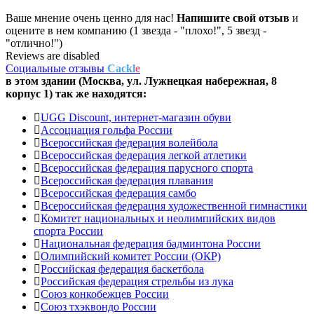
Ваше мнение очень ценно для нас!
Напишите свой отзыв
и
оцените в нем компанию (1 звезда - "плохо!", 5 звезд -
"отлично!")
Reviews are disabled
Социальные отзывы
Cackl
e
в этом здании (Москва,
ул. Лужнецкая набережная, 8
корпус 1
) так же находятся:
UGG Discount, интернет-магазин обуви
Ассоциация гольфа России
Всероссийская федерация волейбола
Всероссийская федерация легкой атлетики
Всероссийская федерация парусного спорта
Всероссийская федерация плавания
Всероссийская федерация самбо
Всероссийская федерация художественной гимнастики
Комитет национальных и неолимпийских видов
спорта России
Национальная федерация бадминтона России
Олимпийский комитет России (ОКР)
Российская федерация баскетбола
Российская федерация стрельбы из лука
Союз конкобежцев России
Союз тхэквондо России