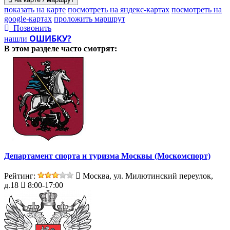
показать на карте
посмотреть на яндекс-картах
посмотреть на
google-картах
проложить маршрут
Позвонить
ОШИБКУ?
нашли
В этом разделе
часто смотрят:
Департамент спорта и туризма Москвы (Москомспорт)
Рейтинг:
Москва, ул. Милютинский переулок,
д.18
8:00-17:00