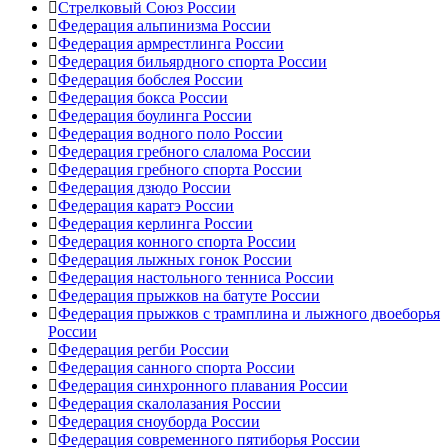
Стрелковый Союз России
Федерация альпинизма России
Федерация армрестлинга России
Федерация бильярдного спорта России
Федерация бобслея России
Федерация бокса России
Федерация боулинга России
Федерация водного поло России
Федерация гребного слалома России
Федерация гребного спорта России
Федерация дзюдо России
Федерация каратэ России
Федерация керлинга России
Федерация конного спорта России
Федерация лыжных гонок России
Федерация настольного тенниса России
Федерация прыжков на батуте России
Федерация прыжков с трамплина и лыжного двоеборья
России
Федерация регби России
Федерация санного спорта России
Федерация синхронного плавания России
Федерация скалолазания России
Федерация сноуборда России
Федерация современного пятиборья России