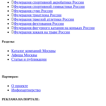
Федерация спортивной акробатики России
Федерация спортивной гимнастики России
Федерация сумо России
Федерация триатлона России
Федерация тяжелой атлетики России
Федерация фехтования России
Федерация фигурного катания на коньках России
Федерация хоккея на траве России
Разделы:
Каталог компаний Москвы
Афиша Москвы
Статьи и публикации
Партнерам:
О проекте
Инфопартнерство
РЕКЛАМА
НА ПОРТАЛЕ: