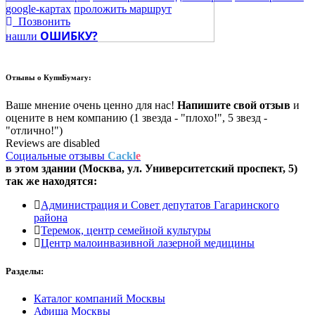
google-картах
проложить маршрут
Позвонить
ОШИБКУ?
нашли
Отзывы о
КупиБумагу:
Ваше мнение очень ценно для нас!
Напишите свой отзыв
и
оцените в нем компанию (1 звезда - "плохо!", 5 звезд -
"отлично!")
Reviews are disabled
Социальные отзывы
Cackl
e
в этом здании (Москва,
ул. Университетский проспект, 5
)
так же находятся:
Администрация и Совет депутатов Гагаринского
района
Теремок, центр семейной культуры
Центр малоинвазивной лазерной медицины
Разделы:
Каталог компаний Москвы
Афиша Москвы