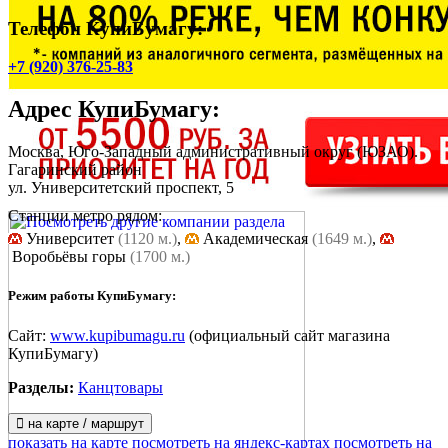
Телефон КупиБумагу:
+7 (920) 376-25-83
Адрес
КупиБумагу
:
Москва, Юго-Западный административный округ (ЮЗАО).
Гагаринский район
ул. Университетский проспект, 5
Станции метро рядом:
Университет
(1120 м.)
,
Академическая
(1649 м.)
,
Воробьёвы горы
(1700 м.)
Режим работы КупиБумагу:
Сайт:
www.kupibumagu.ru
(официальный сайт магазина
КупиБумагу)
Разделы:
Канцтовары
на карте / маршрут
показать на карте
посмотреть на яндекс-картах
посмотреть на