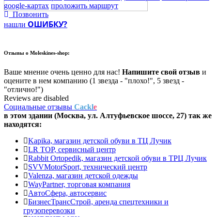
google-картах
проложить маршрут
Позвонить
ОШИБКУ?
нашли
Отзывы о
Moleskines-shop:
Ваше мнение очень ценно для нас!
Напишите свой отзыв
и
оцените в нем компанию (1 звезда - "плохо!", 5 звезд -
"отлично!")
Reviews are disabled
Социальные отзывы
Cackl
e
в этом здании (Москва,
ул. Алтуфьевское шоссе, 27
) так же
находятся:
Kapika, магазин детской обуви в ТЦ Лучик
LR TOP, сервисный центр
Rabbit Ortopedik, магазин детской обуви в ТРЦ Лучик
SVVMotorSport, технический центр
Valenza, магазин детской одежды
WayPartner, торговая компания
АвтоСфера, автосервис
БизнесТрансСтрой, аренда спецтехники и
грузоперевозки