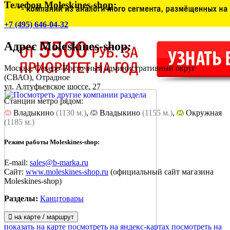
Телефон Moleskines-shop:
+7 (495) 646-04-32
Адрес
Moleskines-shop
:
Москва, Северо-Восточный административный округ
(СВАО), Отрадное
ул. Алтуфьевское шоссе, 27
Станции метро рядом:
Владыкино
(1130 м.)
,
Владыкино
(1155 м.)
,
Окружная
(1185 м.)
Режим работы Moleskines-shop:
E-mail:
sales@b-marka.ru
Сайт:
www.moleskines-shop.ru
(официальный сайт магазина
Moleskines-shop)
Разделы:
Канцтовары
на карте / маршрут
показать на карте
посмотреть на яндекс-картах
посмотреть на