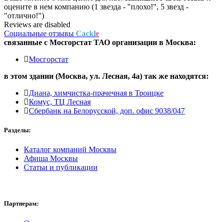
оцените в нем компанию (1 звезда - "плохо!", 5 звезд -
"отлично!")
Reviews are disabled
Социальные отзывы
Cackl
e
связанные с
Мосгорстат ТАО
организации в
Москва:
Мосгорстат
в этом здании (Москва,
ул. Лесная, 4а
) так же находятся:
Диана, химчистка-прачечная в Троицке
Комус, ТЦ Лесная
Сбербанк на Белорусской, доп. офис 9038/047
Разделы:
Каталог компаний Москвы
Афиша Москвы
Статьи и публикации
Партнерам: