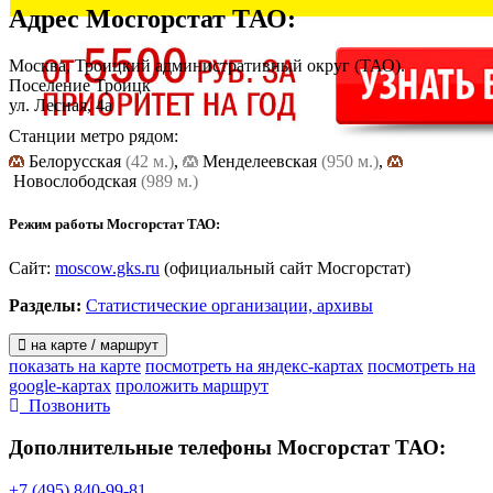
Адрес
Мосгорстат ТАО
:
Москва, Троицкий административный округ (ТАО).
Поселение Троицк
ул. Лесная, 4а
Станции метро рядом:
Белорусская
(42 м.)
,
Менделеевская
(950 м.)
,
Новослободская
(989 м.)
Режим работы Мосгорстат ТАО:
Сайт:
moscow.gks.ru
(официальный сайт Мосгорстат)
Разделы:
Статистические организации, архивы
на карте / маршрут
показать на карте
посмотреть на яндекс-картах
посмотреть на
google-картах
проложить маршрут
Позвонить
Дополнительные телефоны
Мосгорстат ТАО:
+7 (495) 840-99-81