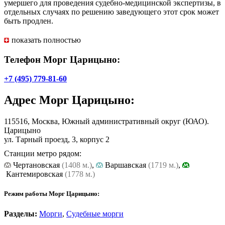
умершего для проведения судебно-медицинской экспертизы, в
отдельных случаях по решению заведующего этот срок может
быть продлен.
На платной основе в морге оказываются услуги по
показать полностью
подготовке тела умершего к захоронению и бальзамировке.
Телефон Морг Царицыно:
+7 (495) 779-81-60
Адрес
Морг Царицыно
:
115516, Москва, Южный административный округ (ЮАО).
Царицыно
ул. Тарный проезд, 3, корпус 2
Станции метро рядом:
Чертановская
(1408 м.)
,
Варшавская
(1719 м.)
,
Кантемировская
(1778 м.)
Режим работы Морг Царицыно:
Разделы:
Морги
,
Судебные морги