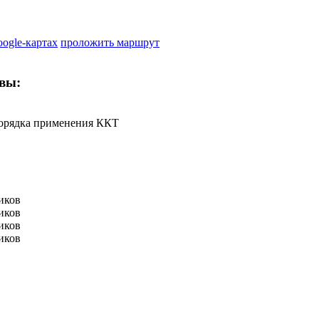
oogle-картах
проложить маршрут
вы:
порядка применения ККТ
иков
иков
иков
иков