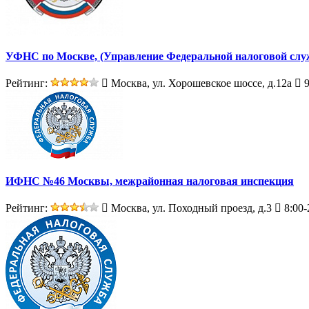
УФНС по Москве, (Управление Федеральной налоговой слу
Рейтинг:
Москва, ул. Хорошевское шоссе, д.12а
9
ИФНС №46 Москвы, межрайонная налоговая инспекция
Рейтинг:
Москва, ул. Походный проезд, д.3
8:00-