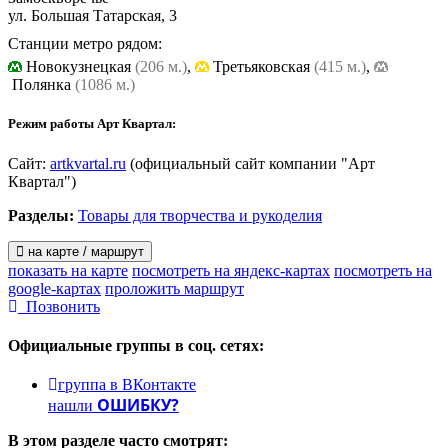
ул. Большая Татарская, 3
Станции метро рядом:
Новокузнецкая
(206 м.)
,
Третьяковская
(415 м.)
,
Полянка
(1086 м.)
Режим работы Арт Квартал:
Сайт:
artkvartal.ru
(официальный сайт компании "Арт
Квартал")
Разделы:
Товары для творчества и рукоделия
на карте / маршрут
показать на карте
посмотреть на яндекс-картах
посмотреть на
google-картах
проложить маршрут
Позвонить
Официальные группы
в соц. сетях:
группа в ВКонтакте
ОШИБКУ?
нашли
В этом разделе
часто смотрят: