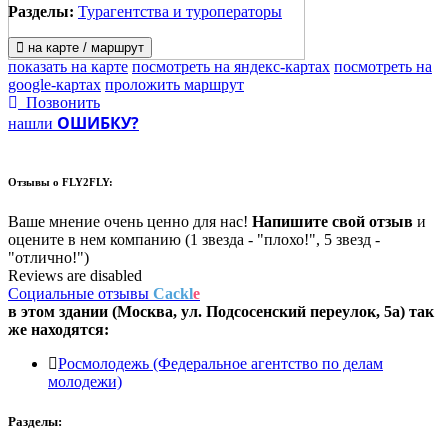
Разделы:
Турагентства и туроператоры
на карте / маршрут
показать на карте
посмотреть на яндекс-картах
посмотреть на
google-картах
проложить маршрут
Позвонить
ОШИБКУ?
нашли
Отзывы о
FLY2FLY:
Ваше мнение очень ценно для нас!
Напишите свой отзыв
и
оцените в нем компанию (1 звезда - "плохо!", 5 звезд -
"отлично!")
Reviews are disabled
Социальные отзывы
Cackl
e
в этом здании (Москва,
ул. Подсосенский переулок, 5а
) так
же находятся:
Росмолодежь (Федеральное агентство по делам
молодежи)
Разделы: