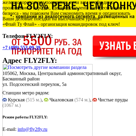
железнодорожными поездками, если вам необходимо
проживание в городах, где представлены интересы вашего
бизнеса - мы поможем Вам сэкономить время и организовать
Ваши деловые поездки на высочайшем уровне!
«Флай Ту Флай» - организация командировок под ключ!
Телефон FLY2FLY:
+7 (499) 553-09-39
Адрес
FLY2FLY
:
105062, Москва, Центральный административный округ,
Басманный район
ул. Подсосенский переулок, 5а
Станции метро рядом:
Курская
(515 м.)
,
Чкаловская
(574 м.)
,
Чистые пруды
(1067 м.)
Режим работы FLY2FLY:
E-mail:
info@fly2fly.ru