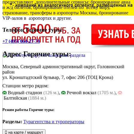
предоставляют дополнительные сервисы: бронирование авиа
и ж/д билетов, бронирование отелей по всему миру,
страхование, трансферы в аэропорты Москвы, бронирование
VIP-залов в аэропортах и другие.
Телефон Горячие туры:
+7 (495) 664-27-74
Адрес
Горячие туры
:
Москва, Северный административный округ, Головинский
район
ул. Кронштадтский бульвар, 7
, офис 206 (ТОЦ Крона)
Станции метро рядом:
Водный стадион
(126 м.)
,
Речной вокзал
(1705 м.)
,
Балтийская
(1884 м.)
Режим работы Горячие туры:
Разделы:
Турагентства и туроператоры
на карте / маршрут