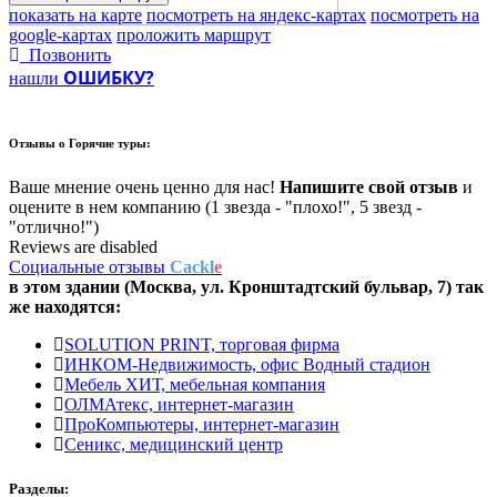
показать на карте
посмотреть на яндекс-картах
посмотреть на
google-картах
проложить маршрут
Позвонить
ОШИБКУ?
нашли
Отзывы о
Горячие туры:
Ваше мнение очень ценно для нас!
Напишите свой отзыв
и
оцените в нем компанию (1 звезда - "плохо!", 5 звезд -
"отлично!")
Reviews are disabled
Социальные отзывы
Cackl
e
в этом здании (Москва,
ул. Кронштадтский бульвар, 7
) так
же находятся:
SOLUTION PRINT, торговая фирма
ИНКОМ-Недвижимость, офис Водный стадион
Мебель ХИТ, мебельная компания
ОЛМАтекс, интернет-магазин
ПроКомпьютеры, интернет-магазин
Сеникс, медицинский центр
Разделы: