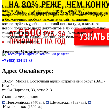
Вашему вниманию - горящие туры и акции только от
надежных туроператоров, а также огромный выбор
направлений в любую из 80 стран мира. Не стойте в очередях
и бесконечных пробках, заходите на сайт компании,
воспользуйтесь удобной системой поиска тура, платите за
него и получайте пакет документов в Личный Кабинет. У нас
можно найти все виды туризма: детский, молодежный,
экскурсионный, паломнический, есть большой выбор
свадебных путешествий, праздничных туров. Наш отдел
показать полностью
сервиса работает круглые сутки и готов предоставить любую
информацию относительно выбранной путевки.
Телефон Онлайнтурс:
+7 (495) 134-91-83
Адрес
Онлайнтурс
:
105264, Москва, Восточный административный округ (ВАО).
Измайлово
ул. 9-я Парковая, 33
, офис 213
Станции метро рядом:
Первомайская
(440 м.)
,
Щелковская
(1327 м.)
,
Измайловская
(1592 м.)