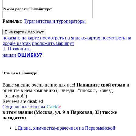
Режим работы Онлайнтурс:
Разделы:
Турагентства и туроператоры
на карте / маршрут
показать на карте
посмотреть на яндекс-картах
посмотреть на
google-картах
проложить маршрут
Позвонить
ОШИБКУ?
нашли
Отзывы о
Онлайнтурс:
Ваше мнение очень ценно для нас!
Напишите свой отзыв
и
оцените в нем компанию (1 звезда - "плохо!", 5 звезд -
"отлично!")
Reviews are disabled
Социальные отзывы
Cackl
e
в этом здании (Москва,
ул. 9-я Парковая, 33
) так же
находятся:
Диана, химчистка-прачечная на Первомайской