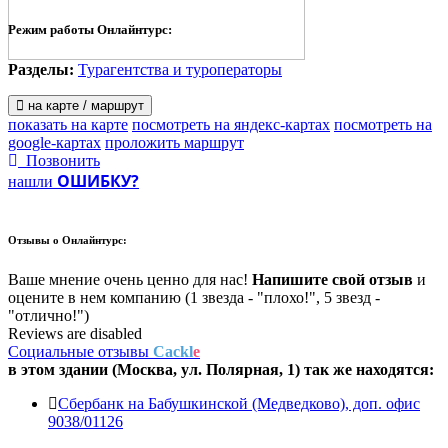
Режим работы Онлайнтурс:
Разделы:
Турагентства и туроператоры
на карте / маршрут
показать на карте
посмотреть на яндекс-картах
посмотреть на
google-картах
проложить маршрут
Позвонить
ОШИБКУ?
нашли
Отзывы о
Онлайнтурс:
Ваше мнение очень ценно для нас!
Напишите свой отзыв
и
оцените в нем компанию (1 звезда - "плохо!", 5 звезд -
"отлично!")
Reviews are disabled
Социальные отзывы
Cackl
e
в этом здании (Москва,
ул. Полярная, 1
) так же находятся:
Сбербанк на Бабушкинской (Медведково), доп. офис
9038/01126