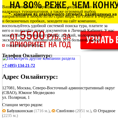
Вашему вниманию горящие туры и акции только от
надежных туроператоров, а также огромный выбор
направлений в любую из 80 стран мира. Не стойте в очередях
и бесконечных пробках, заходите на сайт компании,
воспользуйтесь удобной системой поиска тура, платите за
него и получайте пакет документов в Личный Кабинет. У нас
можно найти все виды туризма: детский, молодежный,
экскурсионный, паломнический, есть большой выбор
свадебных путешествий, праздничных туров. Наш отдел
показать полностью
сервиса работает круглые сутки и готов предоставить любую
информацию относительно выбранной путевки.
Телефон Онлайнтурс:
+7 (495) 134-21-72
Адрес
Онлайнтурс
:
127081, Москва, Северо-Восточный административный округ
(СВАО), Южное Медведково
ул. Полярная, 1
Станции метро рядом:
Бабушкинская
(1716 м.)
,
Cвиблово
(2051 м.)
,
Отрадное
(2235 м.)