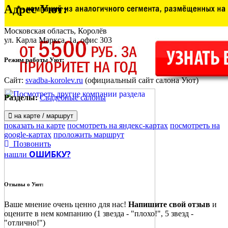
Адрес
Уют
:
Московская область, Королёв
ул. Карла Маркса, 1а
, офис 303
Режим работы Уют:
Сайт:
svadba-korolev.ru
(официальный сайт салона Уют)
Разделы:
Свадебные салоны
на карте / маршрут
показать на карте
посмотреть на яндекс-картах
посмотреть на
google-картах
проложить маршрут
Позвонить
ОШИБКУ?
нашли
Отзывы о
Уют:
Ваше мнение очень ценно для нас!
Напишите свой отзыв
и
оцените в нем компанию (1 звезда - "плохо!", 5 звезд -
"отлично!")