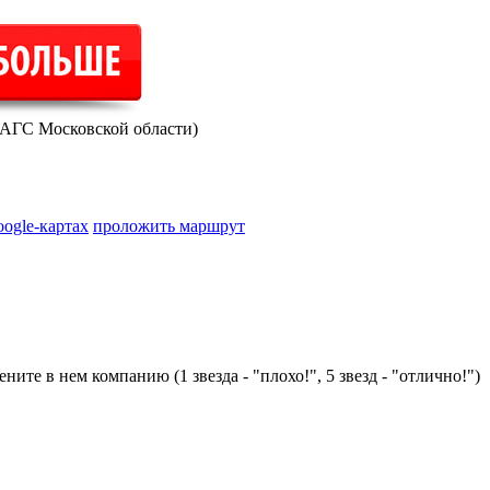
ЗАГС Московской области)
oogle-картах
проложить маршрут
ните в нем компанию (1 звезда - "плохо!", 5 звезд - "отлично!")