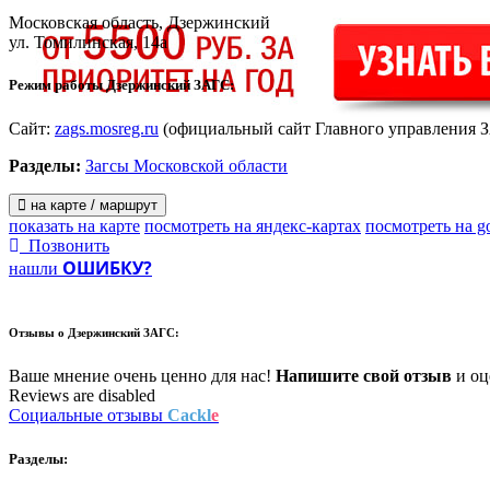
Московская область, Дзержинский
ул. Томилинская, 14а
Режим работы Дзержинский ЗАГС:
Сайт:
zags.mosreg.ru
(официальный сайт Главного управления 
Разделы:
Загсы Московской области
на карте / маршрут
показать на карте
посмотреть на яндекс-картах
посмотреть на g
Позвонить
ОШИБКУ?
нашли
Отзывы о
Дзержинский ЗАГС:
Ваше мнение очень ценно для нас!
Напишите свой отзыв
и оце
Reviews are disabled
Социальные отзывы
Cackl
e
Разделы: