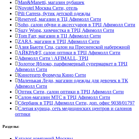
Man&Manetti, магазин рубашек
Novotel Москва Сити, отель
Pili Carrera, бутик детской одежды
Reserved, магазин в ТЦ Афимолл Сити
Soho, салон обуви и аксессуаров в ТРЦ Афимолл Сити
Suzy Wong, химчистка в ТРЦ Афимолл Сити
Tom Farr, магазин в ТЦ Афимолл Сити
ZARA, магазин в ТРЦ Афимолл Сити
Азия Бьюти Спа, салон на Пресненской набережной
АЙКРАФТ, салон оптики в ТРЦ Афимолл Сити
Афимолл Сити \ AFIMALL, ТРЦ
Золотое Яблоко, парфюмерный супермаркет в ТРЦ
Афимолл Сити
Кинотеатр Формула Кино Сити
Маленькая Леди, магазин одежды для девочек в ТК
Афимолл Сити
Оптик Сити, салон оптики в ТРЦ Афимолл Сити
Салон-магазин МТС в ТРЦ Афимолл Сити
Сбербанк в ТРЦ Афимолл Сити, доп. офис 9038/01797
Слепая курица, сеть медицинских центров и салонов
оптики
Разделы:
Каталог компаний Москвы