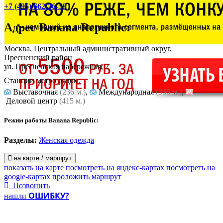
+7 (495) 662-36-58
Адрес
Banana Republic
:
Москва, Центральный административный округ,
Пресненский район
ул. Пресненская набережная, 2
Станции метро рядом:
Выставочная
(236 м.)
,
Международная
(366 м.)
,
Деловой центр
(415 м.)
Режим работы Banana Republic:
Разделы:
Женская одежда
на карте / маршрут
показать на карте
посмотреть на яндекс-картах
посмотреть на
google-картах
проложить маршрут
Позвонить
ОШИБКУ?
нашли