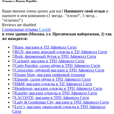
Отзывы о
Banana Republic:
Ваше мнение очень ценно для нас!
Напишите свой отзыв
и
оцените в нем компанию (1 звезда - "плохо!", 5 звезд -
"отлично!")
Reviews are disabled
Социальные отзывы
Cackl
e
в этом здании (Москва,
ул. Пресненская набережная, 2
) так
же находятся:
Baon, магазин в ТЦ Афимолл Сити
BGN, магазин женской одежды в ТЦ Афимолл Сити
Bork, фирменный бутик в ТРЦ Афимолл Сити
Cacharel, магазин в ТРЦ Афимолл Сити
Carlo Pazolini, салон обуви в ТРЦ Афимолл Сити
Corsocomo, обувной магазин в ТРЦ Афимолл Сити
Dream Store, магазин цифровой техники
Elmonte, салон обуви в ТРЦ Афимолл Сити
H&M, магазин одежды в ТЦ Афимолл Сити
Henderson, магазин одежды в ТРЦ Афимолл Сити
Kanzler, магазин одежды в ТРЦ Афимолл Сити
LACOSTE, магазин в ТРЦ Афимолл Сити
Lady & Gentleman Сity, магазин в ТРЦ Афимолл Сити
Levi`s, магазин джинсовой одежды в ТРЦ Афимолл
Сити