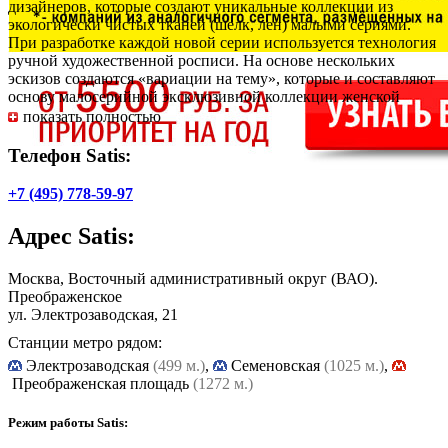
дизайнеров, которые создают уникальные коллекции из
экологически чистых тканей (шелк, лен) малыми сериями.
При разработке каждой новой серии используется технология
ручной художественной росписи. На основе нескольких
эскизов создаются «вариации на тему», которые и составляют
основу малосерийной эксклюзивной коллекции женской
одежды. В нарядах от «Satis» вы всегда будете чувствовать
показать полностью
себя комфортно, женственно и неповторимо.
Телефон Satis:
+7 (495) 778-59-97
Адрес
Satis
:
Москва, Восточный административный округ (ВАО).
Преображенское
ул. Электрозаводская, 21
Станции метро рядом:
Электрозаводская
(499 м.)
,
Cеменовская
(1025 м.)
,
Преображенская площадь
(1272 м.)
Режим работы Satis: