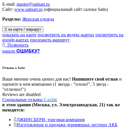
E-mail:
master@satisart.ru
Сайт:
www.satisart.ru
(официальный сайт салона Satis)
Разделы:
Женская одежда
на карте / маршрут
показать на карте
посмотреть на яндекс-картах
посмотреть на
google-картах
проложить маршрут
Позвонить
ОШИБКУ?
нашли
Отзывы о
Satis:
Ваше мнение очень ценно для нас!
Напишите свой отзыв
и
оцените в нем компанию (1 звезда - "плохо!", 5 звезд -
"отлично!")
Reviews are disabled
Социальные отзывы
Cackl
e
в этом здании (Москва,
ул. Электрозаводская, 21
) так же
находятся:
ДЖИНСБЕРИ, торговая компания
Изготовление и продажа деревянных лестниц АКБ