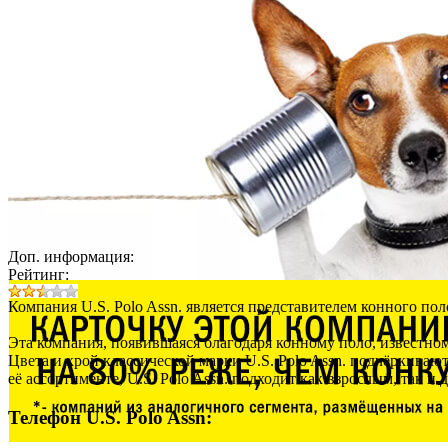
Доп. информация:
Рейтинг:
Компания U.S. Polo Assn. является представителем конного пол
Эта компания, появившаяся благодаря конному поло, известном
Цвета и крой классической марки U.S. Polo Assn. подчёркиваю
её ассортименте, U.S. Polo Assn. подходит как взрослым, так
Телефон U.S. Polo Assn: