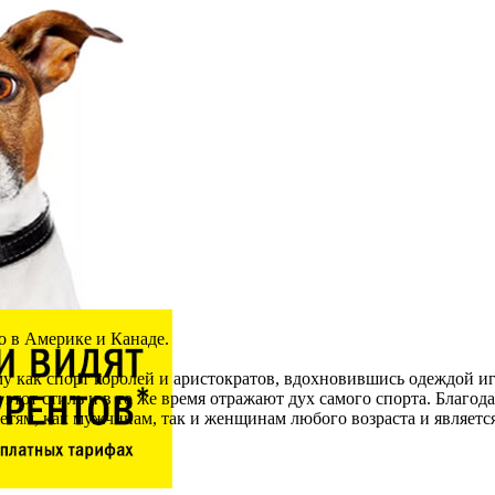
о в Америке и Канаде.
у как спорт королей и аристократов, вдохновившись одеждой иг
т этот стиль и в то же время отражают дух самого спорта. Бла
 и детям, как мужчинам, так и женщинам любого возраста и явл