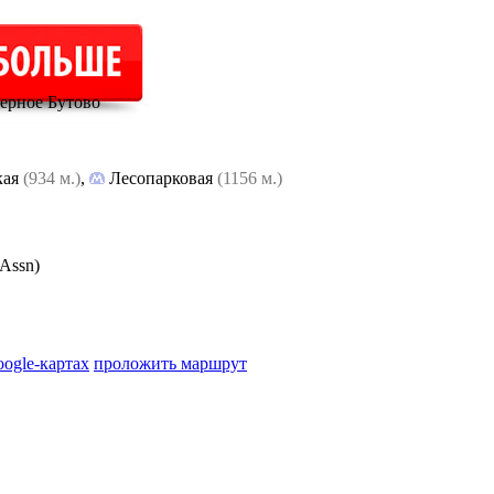
ерное Бутово
кая
(934 м.)
,
Лесопарковая
(1156 м.)
Assn)
oogle-картах
проложить маршрут