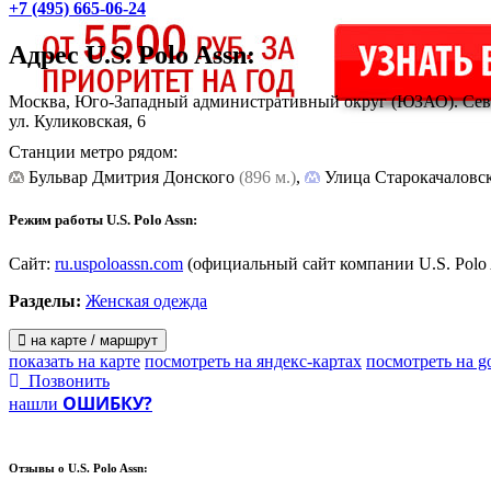
+7 (495) 665-06-24
Адрес
U.S. Polo Assn
:
Москва, Юго-Западный административный округ (ЮЗАО). Сев
ул. Куликовская, 6
Станции метро рядом:
Бульвар Дмитрия Донского
(896 м.)
,
Улица Старокачаловс
Режим работы U.S. Polo Assn:
Сайт:
ru.uspoloassn.com
(официальный сайт компании U.S. Polo 
Разделы:
Женская одежда
на карте / маршрут
показать на карте
посмотреть на яндекс-картах
посмотреть на g
Позвонить
ОШИБКУ?
нашли
Отзывы о
U.S. Polo Assn: