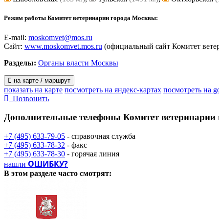
Режим работы Комитет ветеринарии города Москвы:
E-mail:
moskomvet@mos.ru
Сайт:
www.moskomvet.mos.ru
(официальный сайт Комитет вете
Разделы:
Органы власти Москвы
на карте / маршрут
показать на карте
посмотреть на яндекс-картах
посмотреть на g
Позвонить
Дополнительные телефоны
Комитет ветеринарии
+7 (495) 633-79-05
- справочная служба
+7 (495) 633-78-32
- факс
+7 (495) 633-78-30
- горячая линия
ОШИБКУ?
нашли
В этом разделе
часто смотрят: