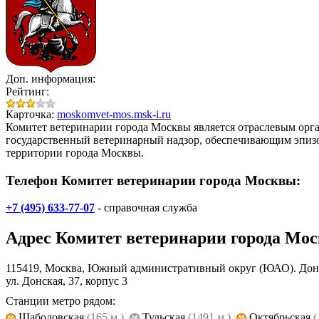
Доп. информация:
Рейтинг:
Карточка:
moskomvet-mos.msk-i.ru
Комитет ветеринарии города Москвы
является отраслевым орг
государственный ветеринарный надзор, обеспечивающим эпизоо
территории города Москвы.
Телефон Комитет ветеринарии города Москвы:
+7 (495) 633-77-07
- справочная служба
Адрес
Комитет ветеринарии города Мо
115419, Москва, Южный административный округ (ЮАО). Дон
ул. Донская, 37, корпус 3
Станции метро рядом:
Шаболовская
(165 м.)
,
Тульская
(1491 м.)
,
Октябрьская
(