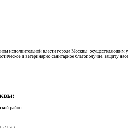
аном исполнительной власти города Москвы, осуществляющим у
тическое и ветеринарно-санитарное благополучие, защиту насел
сквы
:
ской район
1523 м.)