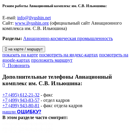
Режим работы Авиационный комплекс им. С.В. Ильюшина:
E-mail:
info@ilyushin.net
Сайт:
www.ilyushin.org
(официальный сайт Авиационного
комплекса им. С.В. Ильюшина)
Разделы:
Авиационно-космическая промышленность
на карте / маршрут
показать на карте
посмотреть на яндекс-картах
посмотреть на
google-картах
проложить маршрут
Позвонить
Дополнительные телефоны
Авиационный
комплекс им. С.В. Ильюшина:
+7 (495) 612-21-32
- факс
+7 (499) 943-83-57
- отдел кадров
+7 (499) 943-80-81
- факс отдела кадров
ОШИБКУ?
нашли
В этом разделе
часто смотрят: