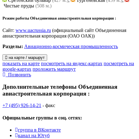
Сретенский бульвар
(427 м.)
,
Тургеневская
(459 м.)
,
Чистые пруды
(508 м.)
Режим работы Объединенная авиастроительная корпорация :
Сайт:
www.uacrussia.ru
(официальный сайт Объединенная
авиастроительная корпорация (ОАО ОАК))
Разделы:
Авиационно-космическая промышленность
на карте / маршрут
показать на карте
посмотреть на яндекс-картах
посмотреть на
google-картах
проложить маршрут
Позвонить
Дополнительные телефоны
Объединенная
авиастроительная корпорация :
+7 (495) 926-14-21
- факс
Официальные группы
в соц. сетях:
группа в ВКонтакте
канал на Ютуб