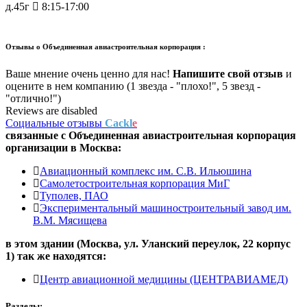
д.45г
8:15-17:00
Отзывы о
Объединенная авиастроительная корпорация :
Ваше мнение очень ценно для нас!
Напишите свой отзыв
и
оцените в нем компанию (1 звезда - "плохо!", 5 звезд -
"отлично!")
Reviews are disabled
Социальные отзывы
Cackl
e
связанные с
Объединенная авиастроительная корпорация
организации в
Москва:
Авиационный комплекс им. С.В. Ильюшина
Самолетостроительная корпорация МиГ
Туполев, ПАО
Экспериментальный машиностроительный завод им.
В.М. Мясищева
в этом здании (Москва,
ул. Уланский переулок, 22 корпус
1
) так же находятся:
Центр авиационной медицины (ЦЕНТРАВИАМЕД)
Разделы: