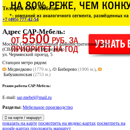
Телефон САР-Мебель:
+7 (495) 777-42-54
Адрес
САР-Мебель
:
Москва, Северо-Восточный административный округ
(СВАО), Северное Медведково
ул. Чермянский проезд, 5
Станции метро рядом:
Медведково
(1779 м.)
,
Бибирево
(1906 м.)
,
Бабушкинская
(2753 м.)
Режим работы САР-Мебель:
E-mail:
sar-mebel@mail.ru
Разделы:
Мебельное производство
на карте / маршрут
показать на карте
посмотреть на яндекс-картах
посмотреть на
google-картах
проложить маршрут