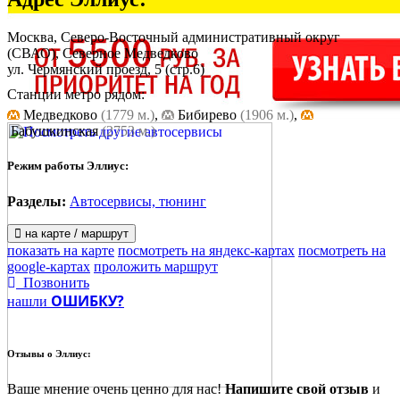
Москва, Северо-Восточный административный округ
(СВАО), Северное Медведково
ул. Чермянский проезд, 5
(стр.6)
Станции метро рядом:
Медведково
(1779 м.)
,
Бибирево
(1906 м.)
,
Бабушкинская
(2753 м.)
Режим работы Эллиус:
Разделы:
Автосервисы, тюнинг
на карте / маршрут
показать на карте
посмотреть на яндекс-картах
посмотреть на
google-картах
проложить маршрут
Позвонить
ОШИБКУ?
нашли
Отзывы о
Эллиус:
Ваше мнение очень ценно для нас!
Напишите свой отзыв
и