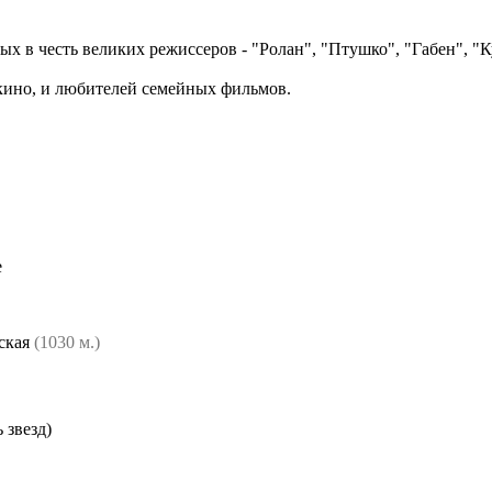
ных в честь великих режиссеров - "Ролан", "Птушко", "Габен", "
кино, и любителей семейных фильмов.
е
ская
(1030 м.)
 звезд)