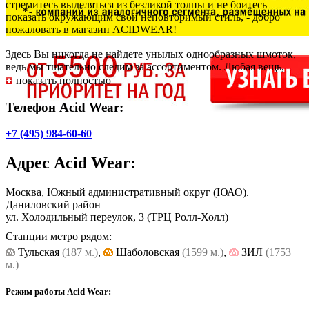
стремитесь выделяться из безликой толпы и не боитесь
показать окружающим свой неповторимый стиль, - добро
пожаловать в магазин ACIDWEAR!
Здесь Вы никогда не найдете унылых однообразных шмоток,
ведь мы тщательно следим за ассортиментом. Любая вещь,
представленная у нас, отличается неповторимым дизайном и
показать полностью
имеет свой особенный look. Удобство, стиль и
неординарность - этот микс всегда присутствует в наших
Телефон Acid Wear:
моделях. И все это по отличным ценам!
+7 (495) 984-60-60
Адрес
Acid Wear
:
Москва, Южный административный округ (ЮАО).
Даниловский район
ул. Холодильный переулок, 3
(ТРЦ Ролл-Холл)
Станции метро рядом:
Тульская
(187 м.)
,
Шаболовская
(1599 м.)
,
ЗИЛ
(1753
м.)
Режим работы Acid Wear: