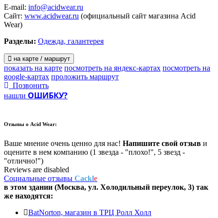
E-mail:
info@acidwear.ru
Сайт:
www.acidwear.ru
(официальный сайт магазина Acid
Wear)
Разделы:
Одежда, галантерея
на карте / маршрут
показать на карте
посмотреть на яндекс-картах
посмотреть на
google-картах
проложить маршрут
Позвонить
ОШИБКУ?
нашли
Отзывы о
Acid Wear:
Ваше мнение очень ценно для нас!
Напишите свой отзыв
и
оцените в нем компанию (1 звезда - "плохо!", 5 звезд -
"отлично!")
Reviews are disabled
Социальные отзывы
Cackl
e
в этом здании (Москва,
ул. Холодильный переулок, 3
) так
же находятся:
BatNorton, магазин в ТРЦ Ролл Холл