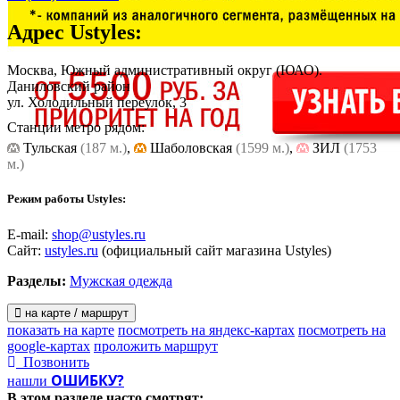
Адрес
Ustyles
:
Москва, Южный административный округ (ЮАО).
Даниловский район
ул. Холодильный переулок, 3
Станции метро рядом:
Тульская
(187 м.)
,
Шаболовская
(1599 м.)
,
ЗИЛ
(1753
м.)
Режим работы Ustyles:
E-mail:
shop@ustyles.ru
Сайт:
ustyles.ru
(официальный сайт магазина Ustyles)
Разделы:
Мужская одежда
на карте / маршрут
показать на карте
посмотреть на яндекс-картах
посмотреть на
google-картах
проложить маршрут
Позвонить
ОШИБКУ?
нашли
В этом разделе
часто смотрят: