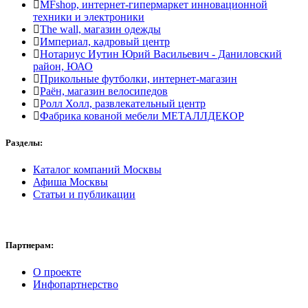
MFshop, интернет-гипермаркет инновационной
техники и электроники
The wall, магазин одежды
Империал, кадровый центр
Нотариус Иутин Юрий Васильевич - Даниловский
район, ЮАО
Прикольные футболки, интернет-магазин
Раён, магазин велосипедов
Ролл Холл, развлекательный центр
Фабрика кованой мебели МЕТАЛЛДЕКОР
Разделы:
Каталог компаний Москвы
Афиша Москвы
Статьи и публикации
Партнерам:
О проекте
Инфопартнерство