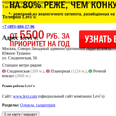
парикмахера, от ресторатора до музыкального продюсера.
Так мир живет в Levi’s.
Телефон Levi`s:
+7 (495) 604-17-96
Адрес
Levi`s
:
Москва, Северо-Западный административный округ (СЗАО).
Южное Тушино
ул. Сходненская, 56
Станции метро рядом:
Cходненская
(269 м.)
,
Планерная
(1224 м.)
,
Речной
вокзал
(2068 м.)
Режим работы Levi`s:
Сайт:
www.levi.com
(официальный сайт компании Levi`s)
Разделы:
Одежда, галантерея
на карте / маршрут