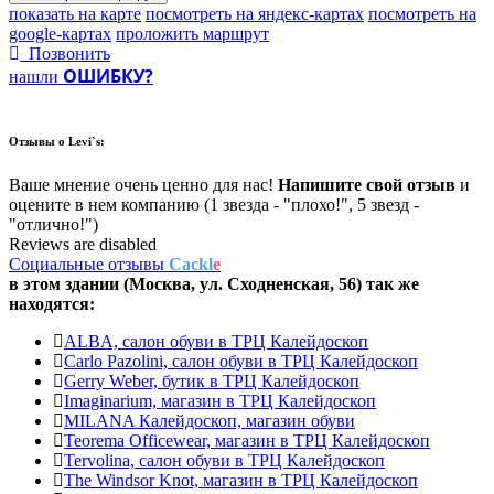
показать на карте
посмотреть на яндекс-картах
посмотреть на
google-картах
проложить маршрут
Позвонить
ОШИБКУ?
нашли
Отзывы о
Levi`s:
Ваше мнение очень ценно для нас!
Напишите свой отзыв
и
оцените в нем компанию (1 звезда - "плохо!", 5 звезд -
"отлично!")
Reviews are disabled
Социальные отзывы
Cackl
e
в этом здании (Москва,
ул. Сходненская, 56
) так же
находятся:
ALBA, салон обуви в ТРЦ Калейдоскоп
Carlo Pazolini, салон обуви в ТРЦ Калейдоскоп
Gerry Weber, бутик в ТРЦ Калейдоскоп
Imaginarium, магазин в ТРЦ Калейдоскоп
MILANA Калейдоскоп, магазин обуви
Teorema Officewear, магазин в ТРЦ Калейдоскоп
Tervolina, салон обуви в ТРЦ Калейдоскоп
The Windsor Knot, магазин в ТРЦ Калейдоскоп