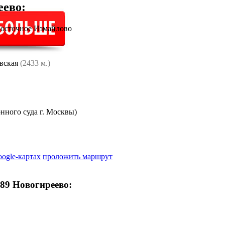
еево
:
Восточное Измайлово
вская
(2433 м.)
нного суда г. Москвы)
oogle-картах
проложить маршрут
89 Новогиреево: