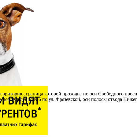
ерриторию, граница которой проходит по оси Свободного проспек
ице домовладения N 6 по ул. Фрязевской, оси полосы отвода Ни