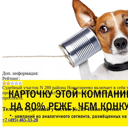
Доп. информация:
Рейтинг:
Судебный участок N 289 района Новогиреево включает в себя т
просп.), Зеленого проспекта, ул. Фрязевской, восточной гран
проспекта.
Телефон Судебный участок №289 Новогиреево:
+7 (495) 465-33-20