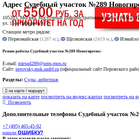
Адрес
Судебный участок №289 Новогир
105203, Москва, Восточный административный округ (ВАО). 
ул. 15-я Парковая, 6/75
Станции метро рядом:
Первомайская
(1287 м.)
,
Щелковская
(2419 м.)
,
Измайло
Режим работы Судебный участок №289 Новогиреево:
E-mail:
mirsud289@ums-mos.ru
Сайт:
perovsky.msk.sudrf.ru
(официальный сайт Перовского райо
Разделы:
Суды, арбитраж
на карте / маршрут
показать на карте
посмотреть на яндекс-картах
посмотреть на g
Позвонить
Дополнительные телефоны
Судебный участок №2
+7 (495) 465-45-92
ОШИБКУ?
нашли
В этом разделе
часто смотрят: