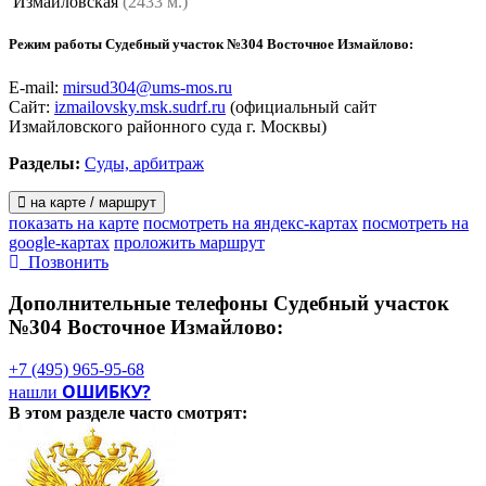
Измайловская
(2433 м.)
Режим работы Судебный участок №304 Восточное Измайлово:
E-mail:
mirsud304@ums-mos.ru
Сайт:
izmailovsky.msk.sudrf.ru
(официальный сайт
Измайловского районного суда г. Москвы)
Разделы:
Суды, арбитраж
на карте / маршрут
показать на карте
посмотреть на яндекс-картах
посмотреть на
google-картах
проложить маршрут
Позвонить
Дополнительные телефоны
Судебный участок
№304 Восточное Измайлово:
+7 (495) 965-95-68
ОШИБКУ?
нашли
В этом разделе
часто смотрят: