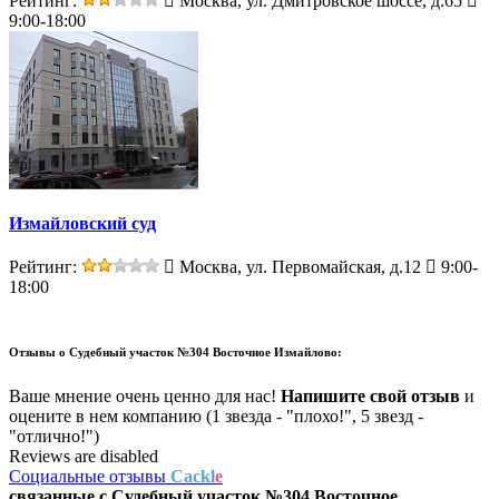
Рейтинг:
Москва, ул. Дмитровское шоссе, д.65
9:00-18:00
Измайловский суд
Рейтинг:
Москва, ул. Первомайская, д.12
9:00-
18:00
Отзывы о
Судебный участок №304 Восточное Измайлово:
Ваше мнение очень ценно для нас!
Напишите свой отзыв
и
оцените в нем компанию (1 звезда - "плохо!", 5 звезд -
"отлично!")
Reviews are disabled
Социальные отзывы
Cackl
e
связанные с
Судебный участок №304 Восточное