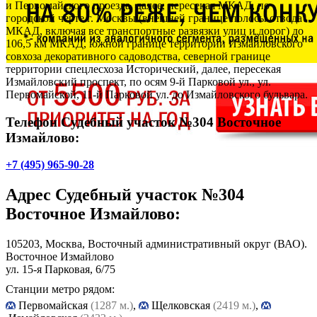
и Первомайского проезда, далее, пересекая МКАД, по
городской черте г. Москвы (внешней границе полосы отвода
МКАД, включая все транспортные развязки улиц и дорог) до
106,5 км МКАД, южной границе территории Измайловского
совхоза декоративного садоводства, северной границе
территории спецлесхоза Исторический, далее, пересекая
Измайловский проспект, по осям 9-й Парковой ул., ул.
Первомайской, 11-й Парковой ул. до Измайловского бульвара.
Телефон Судебный участок №304 Восточное
Измайлово:
+7 (495) 965-90-28
Адрес
Судебный участок №304
Восточное Измайлово
:
105203, Москва, Восточный административный округ (ВАО).
Восточное Измайлово
ул. 15-я Парковая, 6/75
Станции метро рядом:
Первомайская
(1287 м.)
,
Щелковская
(2419 м.)
,