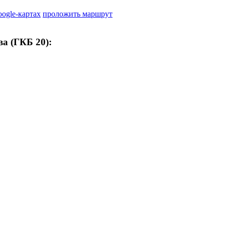
oogle-картах
проложить маршрут
а (ГКБ 20):