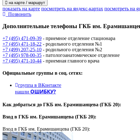
на карте / маршрут
показать на карте
посмотреть на яндекс-картах
посмотреть на g
Позвонить
Дополнительные телефоны
ГКБ им. Ерамишанцев
+7 (495) 471-09-39
- приемное отделение стационара
+7 (495) 471-18-22
- родильного отделения №1
+7 (499) 207-25-10
- родильного отделения №2
+7 (495) 978-00-35
- патологоанатомическое отделение
+7 (495) 471-10-44
- приемная главного врача
Официальные группы
в соц. сетях:
группа в ВКонтакте
ОШИБКУ?
нашли
Как добраться до
ГКБ им. Ерамишанцева (ГКБ 20):
Вход в
ГКБ им. Ерамишанцева (ГКБ 20):
Вход в ГКБ им. Ерамишанцева (ГКБ 20):