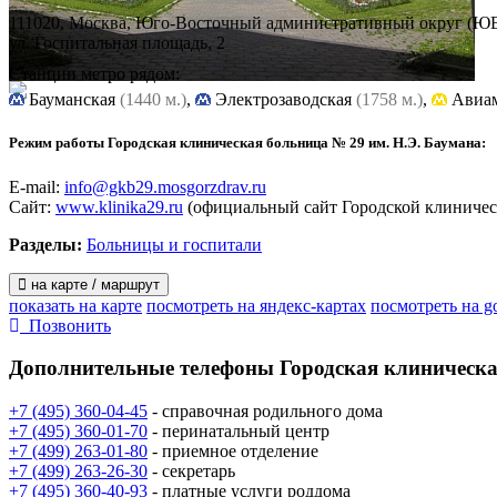
111020, Москва, Юго-Восточный административный округ (Ю
ул. Госпитальная площадь, 2
Станции метро рядом:
Бауманская
(1440 м.)
,
Электрозаводская
(1758 м.)
,
Авиам
Режим работы Городская клиническая больница № 29 им. Н.Э. Баумана:
E-mail:
info@gkb29.mosgorzdrav.ru
Сайт:
www.klinika29.ru
(официальный сайт Городской клиничес
Разделы:
Больницы и госпитали
на карте / маршрут
показать на карте
посмотреть на яндекс-картах
посмотреть на g
Позвонить
Дополнительные телефоны
Городская клиническа
+7 (495) 360-04-45
- справочная родильного дома
+7 (495) 360-01-70
- перинатальный центр
+7 (499) 263-01-80
- приемное отделение
+7 (499) 263-26-30
- секретарь
+7 (495) 360-40-93
- платные услуги роддома