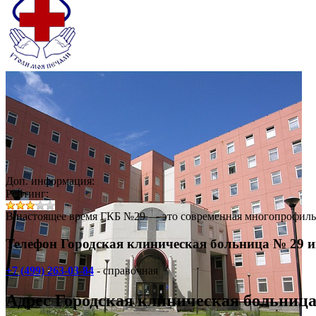
Доп. информация:
Рейтинг:
В настоящее время ГКБ №29 — это современная многопрофиль
Телефон Городская клиническая больница № 29 и
+7 (499) 263-03-84
- справочная
Адрес
Городская клиническая больница