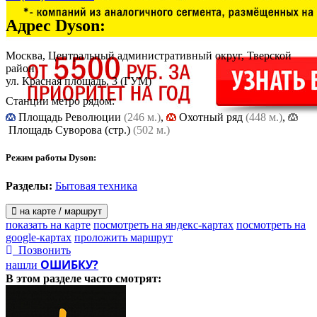
Адрес
Dyson
:
Москва, Центральный административный округ, Тверской
район
ул. Красная площадь, 3
(ГУМ)
Станции метро рядом:
Площадь Революции
(246 м.)
,
Охотный ряд
(448 м.)
,
Площадь Cуворова (стр.)
(502 м.)
Режим работы Dyson:
Разделы:
Бытовая техника
на карте / маршрут
показать на карте
посмотреть на яндекс-картах
посмотреть на
google-картах
проложить маршрут
Позвонить
ОШИБКУ?
нашли
В этом разделе
часто смотрят: