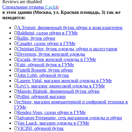
Reviews are disabled
Социальные отзывы
Cackl
e
в этом здании (Москва,
ул. Красная площадь, 3
) так же
находятся:
A.Testoni, фирменный бутик обуви и кожгалантереи
Baldinini, салон обуви в ГУМе
Ballin, бутик обуви
Casadei, салон обуви в ГУМе
Christian Dior, бутик одежды, обуви и аксессуаров
Devernois, бутик женской одежды
Escada, бутик женской одежды в ГУМе
Fabi, обувной бутик в ГУМе
Fratelli Rossetti, бутик обуви
John Lobb, обувной бутик
Lauren Vidal, магазин женской одежды в ГУМе
Levi`s, магазин джинсовой одежды в ГУМе
Manolo Blahnik, фирменный бутик обуви
Pollini, обувной магазин
re:Store, магазин компьютерной и цифровой техники в
ГУМе
Rendez-Vous, салон обуви в ГУМе
Salvatore Ferragamo, сеть магазинов одежды и обуви
Van Laack, магазин одежды в ГУМе
VICINI, обувной бутик