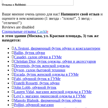
Отзывы о
Baldinini:
Ваше мнение очень ценно для нас!
Напишите свой отзыв
и
оцените в нем компанию (1 звезда - "плохо!", 5 звезд -
"отлично!")
Reviews are disabled
Социальные отзывы
Cackl
e
в этом здании (Москва,
ул. Красная площадь, 3
) так же
находятся:
A.Testoni, фирменный бутик обуви и кожгалантереи
Ballin, бутик обуви
Casadei, салон обуви в ГУМе
Christian Dior, бутик одежды, обуви и аксессуаров
Devernois, бутик женской одежды
Dyson, салон бытовой техники
Escada, бутик женской одежды в ГУМе
Fabi, обувной бутик в ГУМе
Fratelli Rossetti, бутик обуви
John Lobb, обувной бутик
Lauren Vidal, магазин женской одежды в ГУМе
Levi`s, магазин джинсовой одежды в ГУМе
Manolo Blahnik, фирменный бутик обуви
Pollini, обувной магазин