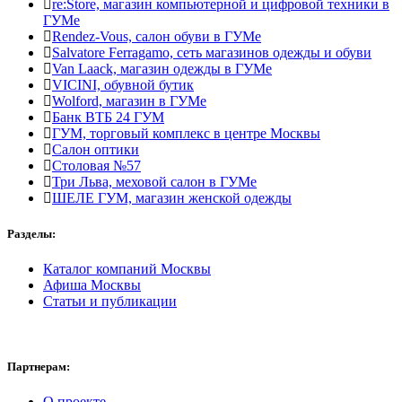
re:Store, магазин компьютерной и цифровой техники в
ГУМе
Rendez-Vous, салон обуви в ГУМе
Salvatore Ferragamo, сеть магазинов одежды и обуви
Van Laack, магазин одежды в ГУМе
VICINI, обувной бутик
Wolford, магазин в ГУМе
Банк ВТБ 24 ГУМ
ГУМ, торговый комплекс в центре Москвы
Салон оптики
Столовая №57
Три Льва, меховой салон в ГУМе
ШЕЛЕ ГУМ, магазин женской одежды
Разделы:
Каталог компаний Москвы
Афиша Москвы
Статьи и публикации
Партнерам:
О проекте