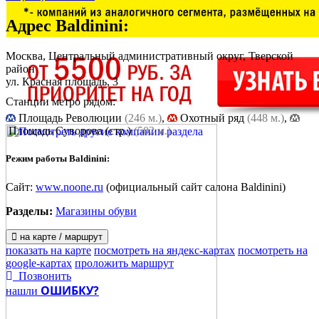
Адрес
Baldinini
:
Москва, Центральный административный округ, Тверской
район
ул. Красная площадь, 3
Станции метро рядом:
Площадь Революции
(246 м.)
,
Охотный ряд
(448 м.)
,
Площадь Cуворова (стр.)
(502 м.)
Режим работы Baldinini:
Сайт:
www.noone.ru
(официальный сайт салона Baldinini)
Разделы:
Магазины обуви
на карте / маршрут
показать на карте
посмотреть на яндекс-картах
посмотреть на
google-картах
проложить маршрут
Позвонить
ОШИБКУ?
нашли