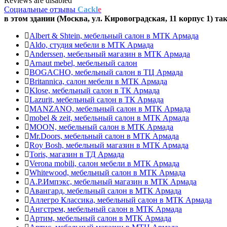
Reviews are disabled
Социальные отзывы
Cackl
e
в этом здании (Москва,
ул. Кировоградская, 11 корпус 1
) та
Albert & Shtein, мебельный салон в МТК Армада
Aldo, студия мебели в МТК Армада
Anderssen, мебельный магазин в МТК Армада
Arnaut mebel, мебельный салон
BOGACHO, мебельный салон в ТЦ Армада
Britannica, салон мебели в МТК Армада
Klose, мебельный салон в ТК Армада
Lazurit, мебельный салон в ТК Армада
MANZANO, мебельный салон в МТК Армада
mobel & zeit, мебельный салон в МТК Армада
MOON, мебельный салон в МТК Армада
Mr.Doors, мебельный салон в МТК Армада
Roy Bosh, мебельный магазин в МТК Армада
Toris, магазин в ТД Армада
Verona mobili, салон мебели в МТК Армада
Whitewood, мебельный салон в МТК Армада
А.Р.Импэкс, мебельный магазин в МТК Армада
Авангард, мебельный салон в МТК Армада
Аллегро Классика, мебельный салон в МТК Армада
Ангстрем, мебельный салон в МТК Армада
Артим, мебельный салон в МТК Армада