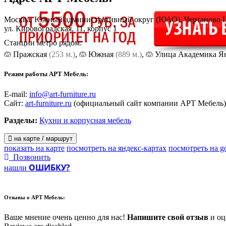
Москва, Южный административный округ (ЮАО). Чертаново 
ул. Кировоградская, 11, корпус 1
Станции метро рядом:
Пражская
(253 м.)
,
Южная
(889 м.)
,
Улица Академика Я
Режим работы АРТ Мебель:
E-mail:
info@art-furniture.ru
Сайт:
art-furniture.ru
(официальный сайт компании АРТ Мебель)
Разделы:
Кухни и корпусная мебель
на карте / маршрут
показать на карте
посмотреть на яндекс-картах
посмотреть на g
Позвонить
ОШИБКУ?
нашли
Отзывы о
АРТ Мебель:
Ваше мнение очень ценно для нас!
Напишите свой отзыв
и оце