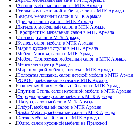
Артис, мебельный магазин в МТЦ Армада
Астрон, мебельный салон в МТК Армада
Ателье компьютерной мебели, салон в МТК Армада
Белфан, мебельный салон в МТК Армада
Дриада, салон кухонь в МТК Армада
Дятьково, мебельный салон в МТК Армада
Европрестиж, мебельный салон в МТК Армада
Инлавка, салон в МТК Армада
Кузнец, салон мебели в МТК Армада
Мария, кухонная студия в МТК Армада
Мебель Москва, салон в МТК Армада
Мебель Черноземья, мебельный салон в МТК Армада
Мебельный центр Армада
Мир немецкой мебели, шоурум в МТК Армада
Полосатая лошадка, салон детской мебели в МТК Армад
РОКОС, мебельный магазин в МТК Армада
Солнечная Ладья, мебельный салон в МТК Армада
Спутник Стиль, салон кухонной мебели в МТК Армада
Формула дивана, салон мебели в МТК Армада
Шатура, салон мебели в МТК Армада
ЭлбурГ, мебельный салон в МТК Армада
Эльба Мебель, мебельный салон в МТК Армада
Эсток, мебельный салон в МТК Армада
Юлис, салон кухонной мебели на Пражской