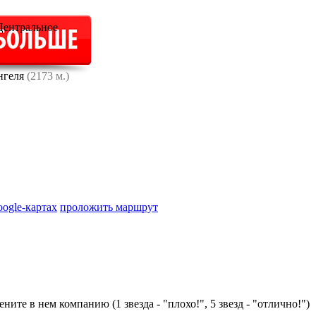
Центральное
нгеля
(2173 м.)
oogle-картах
проложить маршрут
ните в нем компанию (1 звезда - "плохо!", 5 звезд - "отлично!")