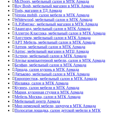
Mr.Doors, мебельный салон в МТК Армада
Roy Bosh, мебельный магазин в МТК Армада
Toris, магазин в ТД Армада
Verona mobili, салон мебели в МТК Армада
Whitewood, мебельный салон в МТК Армада
А.Р.Импэкс, мебельный магазин в МТК Армада
Авангард, мебельный салон в МТК Армада
Аллегро Классика, мебельный салон в МТК Армада
Ангстрем, мебельный салон в МТК Армада
АРТ Мебель, мебельный салон в МТК Армада
Артим, мебельный салон в МТК Армада
Артис, мебельный магазин в МТЦ Армада
Астрон, мебельный салон в МТК Армада
Ателье компьютерной мебели, салон в МТК Армада
Белфан, мебельный салон в МТК Армада
Дриада, салон кухонь в МТК Армада
Дятьково, мебельный салон в МТК Армада
Европрестиж, мебельный салон в МТК Армада
Инлавка, салон в МТК Армада
Кузнец, салон мебели в МТК Армада
Мария, кухонная студия в МТК Армада
Мебель Москва, салон в МТК Армада
Мебельный центр Армада
Мир немецкой мебели, шоурум в МТК Армада
Полосатая лошадка, салон детской мебели в МТК