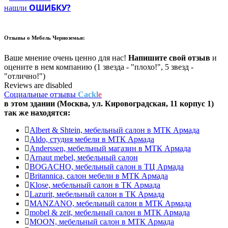
ОШИБКУ?
нашли
Отзывы о
Мебель Черноземья:
Ваше мнение очень ценно для нас!
Напишите свой отзыв
и
оцените в нем компанию (1 звезда - "плохо!", 5 звезд -
"отлично!")
Reviews are disabled
Социальные отзывы
Cackl
e
в этом здании (Москва,
ул. Кировоградская, 11 корпус 1
)
так же находятся:
Albert & Shtein, мебельный салон в МТК Армада
Aldo, студия мебели в МТК Армада
Anderssen, мебельный магазин в МТК Армада
Arnaut mebel, мебельный салон
BOGACHO, мебельный салон в ТЦ Армада
Britannica, салон мебели в МТК Армада
Klose, мебельный салон в ТК Армада
Lazurit, мебельный салон в ТК Армада
MANZANO, мебельный салон в МТК Армада
mobel & zeit, мебельный салон в МТК Армада
MOON, мебельный салон в МТК Армада