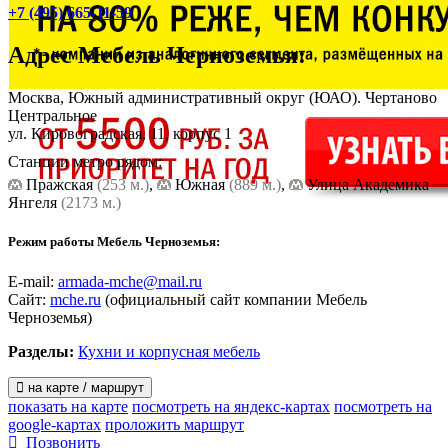
+7 (495) 665-11-59
Адрес
Мебель Черноземья
:
Москва, Южный административный округ (ЮАО). Чертаново
Центральное
ул. Кировоградская, 11, корпус 1
Станции метро рядом:
Пражская
(253 м.)
,
Южная
(889 м.)
,
Улица Академика
Янгеля
(2173 м.)
Режим работы Мебель Черноземья:
E-mail:
armada-mche@mail.ru
Сайт:
mche.ru
(официальный сайт компании Мебель
Черноземья)
Разделы:
Кухни и корпусная мебель
на карте / маршрут
показать на карте
посмотреть на яндекс-картах
посмотреть на
google-картах
проложить маршрут
Позвонить