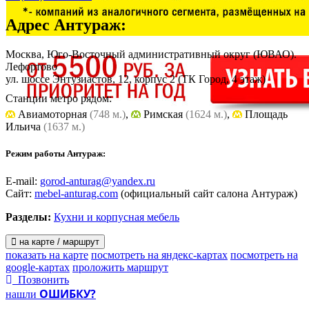
Адрес
Антураж
:
Москва, Юго-Восточный административный округ (ЮВАО).
Лефортово
ул. шоссе Энтузиастов, 12, корпус 2
(ТК Город, 4 этаж)
Станции метро рядом:
Авиамоторная
(748 м.)
,
Римская
(1624 м.)
,
Площадь
Ильича
(1637 м.)
Режим работы Антураж:
E-mail:
gorod-anturag@yandex.ru
Сайт:
mebel-anturag.com
(официальный сайт салона Антураж)
Разделы:
Кухни и корпусная мебель
на карте / маршрут
показать на карте
посмотреть на яндекс-картах
посмотреть на
google-картах
проложить маршрут
Позвонить
ОШИБКУ?
нашли