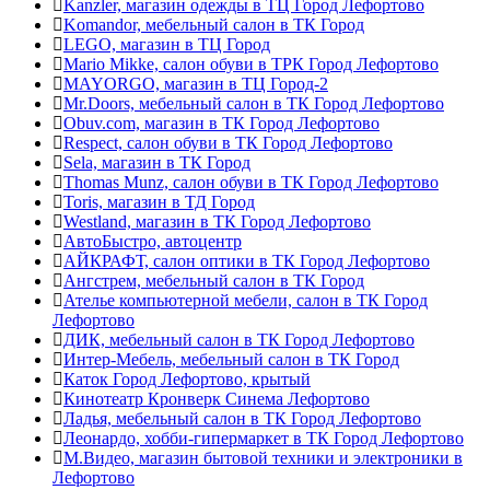
Kanzler, магазин одежды в ТЦ Город Лефортово
Komandor, мебельный салон в ТК Город
LEGO, магазин в ТЦ Город
Mario Mikke, салон обуви в ТРК Город Лефортово
MAYORGO, магазин в ТЦ Город-2
Mr.Doors, мебельный салон в ТК Город Лефортово
Obuv.com, магазин в ТК Город Лефортово
Respect, салон обуви в ТК Город Лефортово
Sela, магазин в ТК Город
Thomas Munz, салон обуви в ТК Город Лефортово
Toris, магазин в ТД Город
Westland, магазин в ТК Город Лефортово
АвтоБыстро, автоцентр
АЙКРАФТ, салон оптики в ТК Город Лефортово
Ангстрем, мебельный салон в ТК Город
Ателье компьютерной мебели, салон в ТК Город
Лефортово
ДИК, мебельный салон в ТК Город Лефортово
Интер-Мебель, мебельный салон в ТК Город
Каток Город Лефортово, крытый
Кинотеатр Кронверк Синема Лефортово
Ладья, мебельный салон в ТК Город Лефортово
Леонардо, хобби-гипермаркет в ТК Город Лефортово
М.Видео, магазин бытовой техники и электроники в
Лефортово