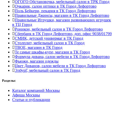
ОГОГО Обстановочка, мебельный салон в ТРК Город
Очкарик, салон оптики в ТК Город Лефортово
Поль Бейкери, пекарня в ТК Город Лефортово
Правильные Джинсы, магазин в ТК Город Лефортово
Правильные Игрушки, магазин развивающих игрушек
в ТЦ Город
Роникон, мебельный салон в ТК Город Лефортово
Сбербанк в ТК Город Лефортово, доп. офис 9038/01799
СМИК, детский универмаг в ТК Город
Столплит, мебельный салон в ТК Город
ТВОЕ, магазин в ТК Город
Те самые шкафы-купе, магазин в ТК Город
Формула дивана, салон мебели в ТК Город Лефортово
Фьюжн, магазин одежды
Цвет Диванов, салон мебели в ТК Город Лефортово
ЭлбурГ, мебельный салон в ТК Город
Разделы:
Каталог компаний Москвы
Афиша Москвы
Статьи и публикации