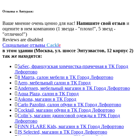
Отзывы о
Антураж:
Ваше мнение очень ценно для нас!
Напишите свой отзыв
и
оцените в нем компанию (1 звезда - "плохо!", 5 звезд -
"отлично!")
Reviews are disabled
Социальные отзывы
Cackl
e
в этом здании (Москва,
ул. шоссе Энтузиастов, 12 корпус 2
)
так же находятся:
5aSec, французская химчистка-прачечная в ТК Город
Лефортово
8 Марта, салон мебели в ТК Город Лефортово
Aero, мебельный салон в ТК Город
Anderssen, мебельный магазин в ТК Город Лефортово
Aqua Plaza, салон в ТК Город
Askona, магазин в ТК Город
Carlo Pazolini, салон обуви в ТК Город Лефортово
Cocktail, магазин обуви в ТК Город Лефортово
Colin`s, магазин джинсовой одежды в ТРК Город
Лефортово
FiNN FLARE Kids, магазин в ТК Город Лефортово
JS Selected, магазин в ТК Город Лефортово