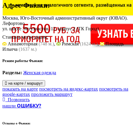
Адрес
Фьюжн
:
Москва, Юго-Восточный административный округ (ЮВАО).
Лефортово
ул. шоссе Энтузиастов, 12, корпус 2
(ТК Город)
Станции метро рядом:
Авиамоторная
(748 м.)
,
Римская
(1624 м.)
,
Площадь
Ильича
(1637 м.)
Режим работы Фьюжн:
Разделы:
Женская одежда
на карте / маршрут
показать на карте
посмотреть на яндекс-картах
посмотреть на
google-картах
проложить маршрут
Позвонить
ОШИБКУ?
нашли
Отзывы о
Фьюжн: