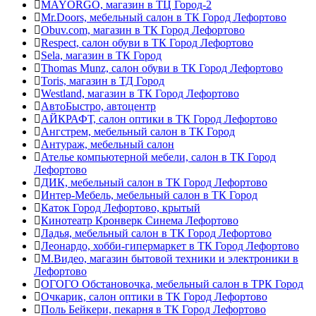
MAYORGO, магазин в ТЦ Город-2
Mr.Doors, мебельный салон в ТК Город Лефортово
Obuv.com, магазин в ТК Город Лефортово
Respect, салон обуви в ТК Город Лефортово
Sela, магазин в ТК Город
Thomas Munz, салон обуви в ТК Город Лефортово
Toris, магазин в ТД Город
Westland, магазин в ТК Город Лефортово
АвтоБыстро, автоцентр
АЙКРАФТ, салон оптики в ТК Город Лефортово
Ангстрем, мебельный салон в ТК Город
Антураж, мебельный салон
Ателье компьютерной мебели, салон в ТК Город
Лефортово
ДИК, мебельный салон в ТК Город Лефортово
Интер-Мебель, мебельный салон в ТК Город
Каток Город Лефортово, крытый
Кинотеатр Кронверк Синема Лефортово
Ладья, мебельный салон в ТК Город Лефортово
Леонардо, хобби-гипермаркет в ТК Город Лефортово
М.Видео, магазин бытовой техники и электроники в
Лефортово
ОГОГО Обстановочка, мебельный салон в ТРК Город
Очкарик, салон оптики в ТК Город Лефортово
Поль Бейкери, пекарня в ТК Город Лефортово