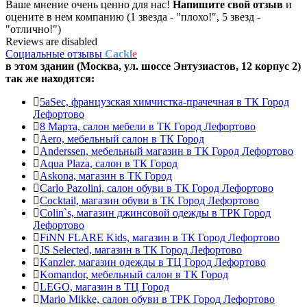
Ваше мнение очень ценно для нас!
Напишите свой отзыв
и
оцените в нем компанию (1 звезда - "плохо!", 5 звезд -
"отлично!")
Reviews are disabled
Социальные отзывы
Cackl
e
в этом здании (Москва,
ул. шоссе Энтузиастов, 12 корпус 2
)
так же находятся:
5aSec, французская химчистка-прачечная в ТК Город
Лефортово
8 Марта, салон мебели в ТК Город Лефортово
Aero, мебельный салон в ТК Город
Anderssen, мебельный магазин в ТК Город Лефортово
Aqua Plaza, салон в ТК Город
Askona, магазин в ТК Город
Carlo Pazolini, салон обуви в ТК Город Лефортово
Cocktail, магазин обуви в ТК Город Лефортово
Colin`s, магазин джинсовой одежды в ТРК Город
Лефортово
FiNN FLARE Kids, магазин в ТК Город Лефортово
JS Selected, магазин в ТК Город Лефортово
Kanzler, магазин одежды в ТЦ Город Лефортово
Komandor, мебельный салон в ТК Город
LEGO, магазин в ТЦ Город
Mario Mikke, салон обуви в ТРК Город Лефортово