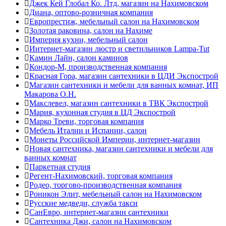
Джек Кей Глобал Ко. Лтд, магазин на Нахимовском
Диана, оптово-розничная компания
Европрестиж, мебельный салон на Нахимовском
Золотая раковина, салон на Нахиме
Империя кухни, мебельный салон
Интернет-магазин люстр и светильников Lampa-Tut
Камин Лайн, салон каминов
Кондор-М, производственная компания
Красная Гора, магазин сантехники в ЦДИ Экспострой
Магазин сантехники и мебели для ванных комнат, ИП
Макарова О.Н.
Макслевел, магазин сантехники в ТВК Экспострой
Мария, кухонная студия в ЦД Экспострой
Марко Треви, торговая компания
Мебель Италии и Испании, салон
Монеты Российской Империи, интернет-магазин
Новая сантехника, магазин сантехники и мебели для
ванных комнат
Паркетная студия
Регент-Нахимовский, торговая компания
Родео, торгово-производственная компания
Роникон Элит, мебельный салон на Нахимовском
Русские медведи, служба такси
СанЕвро, интернет-магазин сантехники
Сантехника Джи, салон на Нахимовском