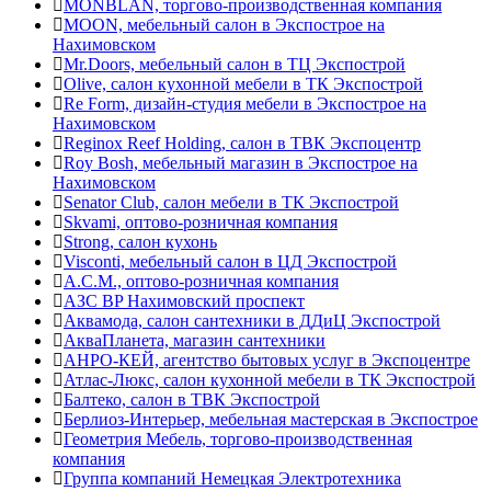
MONBLAN, торгово-производственная компания
MOON, мебельный салон в Экспострое на
Нахимовском
Mr.Doors, мебельный салон в ТЦ Экспострой
Olive, салон кухонной мебели в ТК Экспострой
Re Form, дизайн-студия мебели в Экспострое на
Нахимовском
Reginox Reef Holding, салон в ТВК Экспоцентр
Roy Bosh, мебельный магазин в Экспострое на
Нахимовском
Senator Club, салон мебели в ТК Экспострой
Skvami, оптово-розничная компания
Strong, салон кухонь
Visconti, мебельный салон в ЦД Экспострой
А.С.М., оптово-розничная компания
АЗС BP Нахимовский проспект
Аквамода, салон сантехники в ДДиЦ Экспострой
АкваПланета, магазин сантехники
АНРО-КЕЙ, агентство бытовых услуг в Экспоцентре
Атлас-Люкс, салон кухонной мебели в ТК Экспострой
Балтеко, салон в ТВК Экспострой
Берлиоз-Интерьер, мебельная мастерская в Экспострое
Геометрия Мебель, торгово-производственная
компания
Группа компаний Немецкая Электротехника