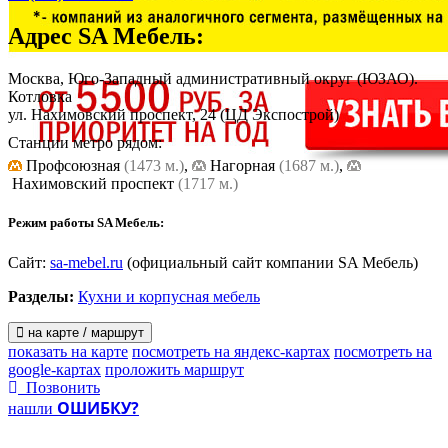
Адрес
SA Мебель
:
Москва, Юго-Западный административный округ (ЮЗАО).
Котловка
ул. Нахимовский проспект, 24
(ЦД Экспострой)
Станции метро рядом:
Профсоюзная
(1473 м.)
,
Нагорная
(1687 м.)
,
Нахимовский проспект
(1717 м.)
Режим работы SA Мебель:
Сайт:
sa-mebel.ru
(официальный сайт компании SA Мебель)
Разделы:
Кухни и корпусная мебель
на карте / маршрут
показать на карте
посмотреть на яндекс-картах
посмотреть на
google-картах
проложить маршрут
Позвонить
ОШИБКУ?
нашли