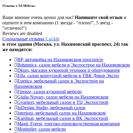
Отзывы о
SA Мебель:
Ваше мнение очень ценно для нас!
Напишите свой отзыв
и
оцените в нем компанию (1 звезда - "плохо!", 5 звезд -
"отлично!")
Reviews are disabled
Социальные отзывы
Cackl
e
в этом здании (Москва,
ул. Нахимовский проспект, 24
) так
же находятся:
BP, автомойка на Нахимовском проспекте
Britannica, салон мебели в Экспострое на Нахимовском
Dkurs, магазин кухонной техники и оборудования
Elfa, салон корпусной мебели в ТВК Декор Экспо
Estetica, мебельный салон в Экспострое на
Нахимовском
Firenze, салон кухонной мебели
Giulia Novars, салон мебели на Нахимовском
Gvarneri, мебельный салон в ТЦ Экспострой
InDesign Studio, мебельный салон
Interiora, мебельный салон на Нахимовском
Kardinal, мебельный салон в ВК Экспострой
Magic Forest, торгово-производственная компания
Monbelier, салон мебели