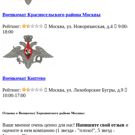
Военкомат Красносельского района Москвы
Рейтинг:
Москва, ул. Новорязанская, д.4
9:00-
18:00
Военкомат Коптево
Рейтинг:
Москва, ул. Лихоборские Бугры, д.9
10:00-17:00
Отзывы о
Военкомат Хорошевского района Москвы:
Ваше мнение очень ценно для нас!
Напишите свой отзыв
и
оцените в нем компанию (1 звезда - "плохо!", 5 звезд -