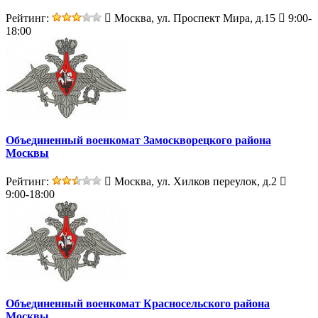
Рейтинг:
Москва, ул. Проспект Мира, д.15
9:00-
18:00
Объединенный военкомат Замоскворецкого района
Москвы
Рейтинг:
Москва, ул. Хилков переулок, д.2
9:00-18:00
Объединенный военкомат Красносельского района
Москвы