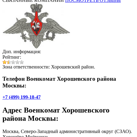
СВЯЗАННЫЕ КОМПАНИИ
ПОСМОТРЕТЬ ОТЗЫВЫ
Доп. информация:
Рейтинг:
Зона ответственности: Хорошевский район.
Телефон Военкомат Хорошевского района
Москвы:
+7 (499) 199-18-47
Адрес
Военкомат Хорошевского
района Москвы
:
Москва, Северо-Западный административный округ (СЗАО).
Хорошёво-Мнёвники