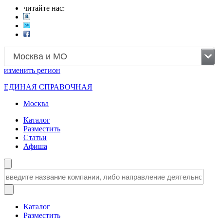
читайте нас:
Москва и МО
изменить
регион
ЕДИНАЯ СПРАВОЧНАЯ
Москва
Каталог
Разместить
Статьи
Афиша
Каталог
Разместить