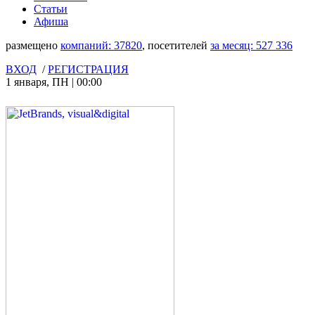
Статьи
Афиша
размещено
компаний:
37820
, посетителей
за месяц:
527 336
ВХОД
/
РЕГИСТРАЦИЯ
1 января
,
ПН
|
00:00