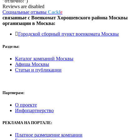
"отлично!")
Reviews are disabled
Социальные отзывы
Cackl
e
связанные с
Военкомат Хорошевского района Москвы
организации в
Москва:
Городской сборный пункт военкомата Москвы
Разделы:
Каталог компаний Москвы
Афиша Москвы
Статьи и публикации
Партнерам:
О проекте
Инфопартнерство
РЕКЛАМА
НА ПОРТАЛЕ:
Платное размещение компании