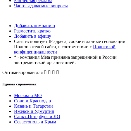
Баннерная реклама
Часто задаваемые вопросы
Добавить компанию
Разместить кратко
Добавить в афишу
Сайт использует IP адреса, cookie и данные геолокации
Пользователей сайта, в соответствии с
Политикой
конфиденциальности
* - компания Meta признана запрещенной в России
экстремистской организацией.
Оптимизирован для
Единая справочная:
Москва и МО
Сочи и Краснодар
Казань и Татарстан
Ижевск и Удмуртия
Санкт-Петербург и ЛО
Севастополь и Крым