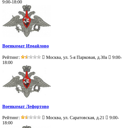
9:00-18:00
Военкомат Измайлово
Рейтинг:
Москва, ул. 5-я Парковая, д.30а
9:00-
18:00
Военкомат Лефортово
Рейтинг:
Москва, ул. Саратовская, д.21
9:00-
18:00