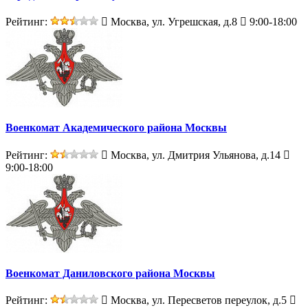
Рейтинг:
Москва, ул. Угрешская, д.8
9:00-18:00
Военкомат Академического района Москвы
Рейтинг:
Москва, ул. Дмитрия Ульянова, д.14
9:00-18:00
Военкомат Даниловского района Москвы
Рейтинг:
Москва, ул. Пересветов переулок, д.5