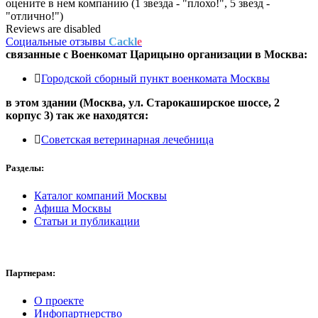
оцените в нем компанию (1 звезда - "плохо!", 5 звезд -
"отлично!")
Reviews are disabled
Социальные отзывы
Cackl
e
связанные с
Военкомат Царицыно
организации в
Москва:
Городской сборный пункт военкомата Москвы
в этом здании (Москва,
ул. Старокаширское шоссе, 2
корпус 3
) так же находятся:
Советская ветеринарная лечебница
Разделы:
Каталог компаний Москвы
Афиша Москвы
Статьи и публикации
Партнерам:
О проекте
Инфопартнерство