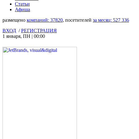
Статьи
Афиша
размещено
компаний:
37820
, посетителей
за месяц:
527 336
ВХОД
/
РЕГИСТРАЦИЯ
1 января
,
ПН
|
00:00