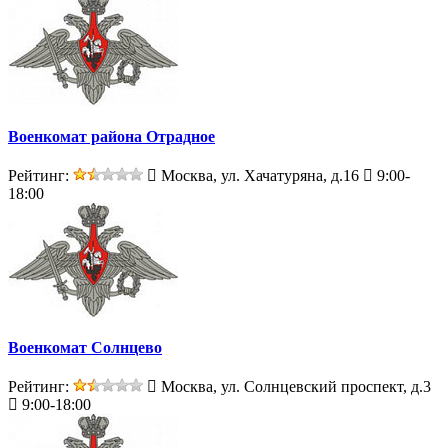
Военкомат района Отрадное
Рейтинг:
Москва, ул. Хачатуряна, д.16
9:00-
18:00
Военкомат Солнцево
Рейтинг:
Москва, ул. Солнцевский проспект, д.3
9:00-18:00