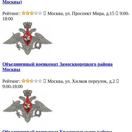
Москвы)
Рейтинг:
Москва, ул. Проспект Мира, д.15
9:00-
18:00
Объединенный военкомат Замоскворецкого района
Москвы
Рейтинг:
Москва, ул. Хилков переулок, д.2
9:00-18:00
Объединенный военкомат Красносельского района