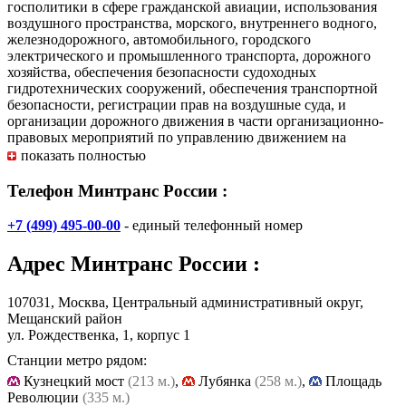
госполитики в сфере гражданской авиации, использования
воздушного пространства, морского, внутреннего водного,
железнодорожного, автомобильного, городского
электрического и промышленного транспорта, дорожного
хозяйства, обеспечения безопасности судоходных
гидротехнических сооружений, обеспечения транспортной
безопасности, регистрации прав на воздушные суда, и
организации дорожного движения в части организационно-
правовых мероприятий по управлению движением на
автодорогах.
показать полностью
Телефон Минтранс России :
Департаменты Министерства транспорта Российской
Федерации
+7 (499) 495-00-00
- единый телефонный номер
- Департамент государственной политики в области
Адрес
Минтранс России
:
гражданской авиации
- Департамент государственной политики в области
дорожного хозяйства
107031, Москва, Центральный административный округ,
- Департамент государственной политики в области
Мещанский район
автомобильного и городского пассажирского транспорта
ул. Рождественка, 1, корпус 1
- Департамент государственной политики в области
Станции метро рядом:
железнодорожного транспорта
Кузнецкий мост
(213 м.)
,
Лубянка
(258 м.)
,
Площадь
- Департамент государственной политики в области морского
Революции
(335 м.)
и речного транспорта