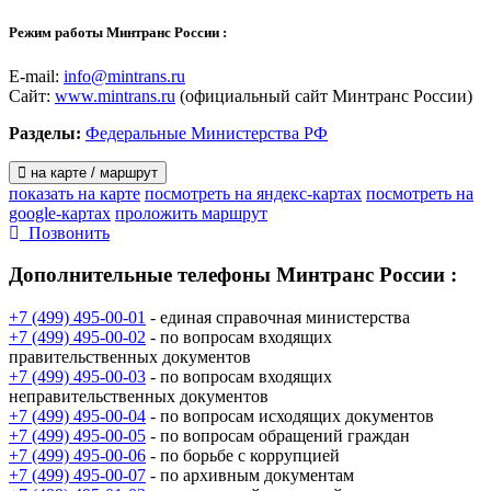
- Департамент международного сотрудничества
- Департамент государственной политики в области
Режим работы Минтранс России :
обустройства пунктов пропуска через государственную
границу
E-mail:
info@mintrans.ru
- Департамент правового обеспечения и законопроектной
Сайт:
www.mintrans.ru
(официальный сайт Минтранс России)
деятельности
- Департамент программ развития
Разделы:
Федеральные Министерства РФ
- Департамент имущественных отношений и
территориального планирования
на карте / маршрут
- Административный департамент
показать на карте
посмотреть на яндекс-картах
посмотреть на
- Департамент транспортной безопасности и специальных
google-картах
проложить маршрут
программ
Позвонить
- Департамент экономики и финансов
Дополнительные телефоны
Минтранс России :
Подведомственные Служба и Агентства Минтранса РФ
+7 (499) 495-00-01
- единая справочная министерства
+7 (499) 495-00-02
- по вопросам входящих
- Федеральная служба по надзору в сфере транспорта
правительственных документов
(
Ространснадзор
)
+7 (499) 495-00-03
- по вопросам входящих
- Федеральное агентство воздушного транспорта
неправительственных документов
(
Росавиация
)
+7 (499) 495-00-04
- по вопросам исходящих документов
- Федеральное дорожное агентство (
Росавтодор
)
+7 (499) 495-00-05
- по вопросам обращений граждан
- Федеральное агентство железнодорожного транспорта
+7 (499) 495-00-06
- по борьбе с коррупцией
(
Росжелдор
)
+7 (499) 495-00-07
- по архивным документам
- Федеральное агентство морского и речного транспорта