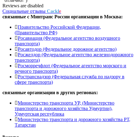
"отлично!")
Reviews are disabled
Социальные отзывы
Cackl
e
связанные с
Минтранс России
организации в
Москва:
Правительство Российской Федерации,
(Правительство РФ)
Росавиация (Федеральное агентство воздушного
транспорта)
Росавтодор (Федеральное дорожное агентство)
Росжелдор (Федеральное агентство железнодорожного
транспорта)
Росморречфлот (Федеральное агентство морского и
речного транспорта)
Ространснадзор (Федеральная служба по надзору в
сфере транспорта)
связанные организации в
других регионах:
Министерство транспорта УР, (Министерство
транспорта и дорожного хозяйства Удмуртии),
Удмуртская республика
Министерство транспорта и дорожного хозяйства РТ,
Татарстан
Разделы: