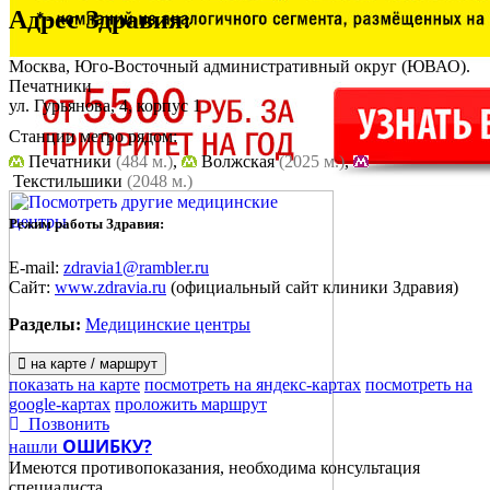
Адрес
Здравия
:
Москва, Юго-Восточный административный округ (ЮВАО).
Печатники
ул. Гурьянова, 4, корпус 1
Станции метро рядом:
Печатники
(484 м.)
,
Волжская
(2025 м.)
,
Текстильшики
(2048 м.)
Режим работы Здравия:
E-mail:
zdravia1@rambler.ru
Сайт:
www.zdravia.ru
(официальный сайт клиники Здравия)
Разделы:
Медицинские центры
на карте / маршрут
показать на карте
посмотреть на яндекс-картах
посмотреть на
google-картах
проложить маршрут
Позвонить
ОШИБКУ?
нашли
Имеются противопоказания, необходима консультация
специалиста