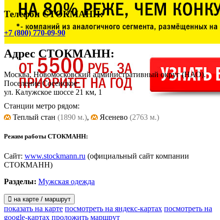
Телефон СТОКМАНН:
+7 (800) 770-09-90
Адрес
СТОКМАНН
:
Москва, Новомосковский административный округ (НАО).
Поселение Сосенское
ул. Калужское шоссе 21 км, 1
Станции метро рядом:
Теплый стан
(1890 м.)
,
Ясенево
(2763 м.)
Режим работы СТОКМАНН:
Сайт:
www.stockmann.ru
(официальный сайт компании
СТОКМАНН)
Разделы:
Мужская одежда
на карте / маршрут
показать на карте
посмотреть на яндекс-картах
посмотреть на
google-картах
проложить маршрут