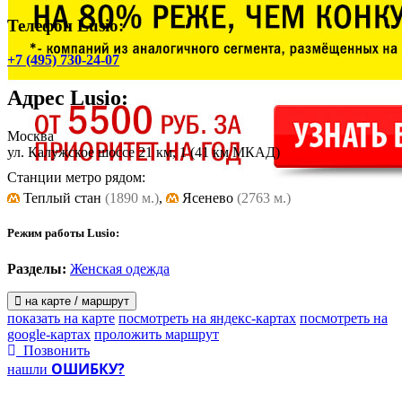
Телефон Lusio:
+7 (495) 730-24-07
Адрес
Lusio
:
Москва
ул. Калужское шоссе 21 км, 1
(41 км МКАД)
Станции метро рядом:
Теплый стан
(1890 м.)
,
Ясенево
(2763 м.)
Режим работы Lusio:
Разделы:
Женская одежда
на карте / маршрут
показать на карте
посмотреть на яндекс-картах
посмотреть на
google-картах
проложить маршрут
Позвонить
ОШИБКУ?
нашли