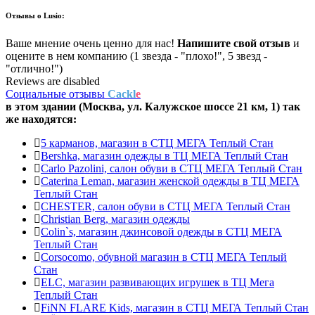
Отзывы о
Lusio:
Ваше мнение очень ценно для нас!
Напишите свой отзыв
и
оцените в нем компанию (1 звезда - "плохо!", 5 звезд -
"отлично!")
Reviews are disabled
Социальные отзывы
Cackl
e
в этом здании (Москва,
ул. Калужское шоссе 21 км, 1
) так
же находятся:
5 карманов, магазин в СТЦ МЕГА Теплый Стан
Bershka, магазин одежды в ТЦ МЕГА Теплый Стан
Carlo Pazolini, салон обуви в СТЦ МЕГА Теплый Стан
Caterina Leman, магазин женской одежды в ТЦ МЕГА
Теплый Стан
CHESTER, салон обуви в СТЦ МЕГА Теплый Стан
Christian Berg, магазин одежды
Colin`s, магазин джинсовой одежды в СТЦ МЕГА
Теплый Стан
Corsocomo, обувной магазин в СТЦ МЕГА Теплый
Стан
ELC, магазин развивающих игрушек в ТЦ Мега
Теплый Стан
FiNN FLARE Kids, магазин в СТЦ МЕГА Теплый Стан