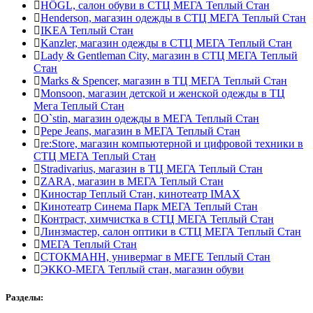
HÖGL, салон обуви в СТЦ МЕГА Теплый Стан
Henderson, магазин одежды в СТЦ МЕГА Теплый Стан
IKEA Теплый Стан
Kanzler, магазин одежды в СТЦ МЕГА Теплый Стан
Lady & Gentleman Сity, магазин в СТЦ МЕГА Теплый
Стан
Marks & Spencer, магазин в ТЦ МЕГА Теплый Стан
Monsoon, магазин детской и женской одежды в ТЦ
Мега Теплый Стан
O`stin, магазин одежды в МЕГА Теплый Стан
Pepe Jeans, магазин в МЕГА Теплый Стан
re:Store, магазин компьютерной и цифровой техники в
СТЦ МЕГА Теплый Стан
Stradivarius, магазин в ТЦ МЕГА Теплый Стан
ZARA, магазин в МЕГА Теплый Стан
Киностар Теплый Стан, кинотеатр IMAX
Кинотеатр Синема Парк МЕГА Теплый Стан
Контраст, химчистка в СТЦ МЕГА Теплый Стан
Линзмастер, салон оптики в СТЦ МЕГА Теплый Стан
МЕГА Теплый Стан
СТОКМАНН, универмаг в МЕГЕ Теплый Стан
ЭККО-МЕГА Теплый стан, магазин обуви
Разделы: