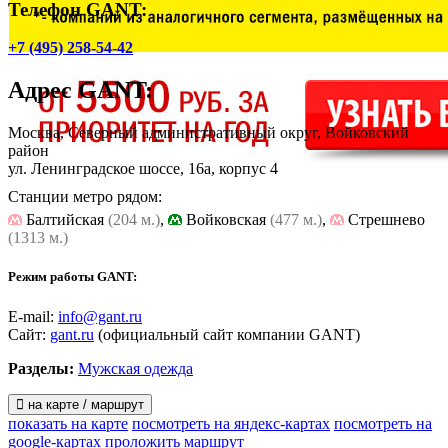
Телефон GANT:
+7 (495) 258-54-42
Адрес
GANT
:
Москва, Северный административный округ, Войковский
район
ул. Ленинградское шоссе, 16а, корпус 4
Станции метро рядом:
Балтийская
(204 м.)
,
Войковская
(477 м.)
,
Стрешнево
(1313 м.)
Режим работы GANT:
E-mail:
info@gant.ru
Сайт:
gant.ru
(официальный сайт компании GANT)
Разделы:
Мужская одежда
на карте / маршрут
показать на карте
посмотреть на яндекс-картах
посмотреть на
google-картах
проложить маршрут