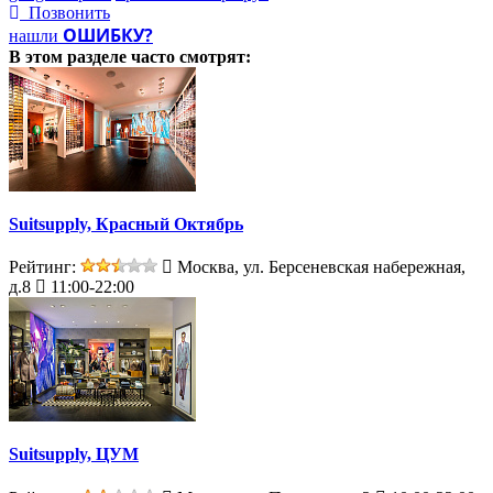
Позвонить
ОШИБКУ?
нашли
В этом разделе
часто смотрят:
Suitsupply, Красный Октябрь
Рейтинг:
Москва, ул. Берсеневская набережная,
д.8
11:00-22:00
Suitsupply, ЦУМ