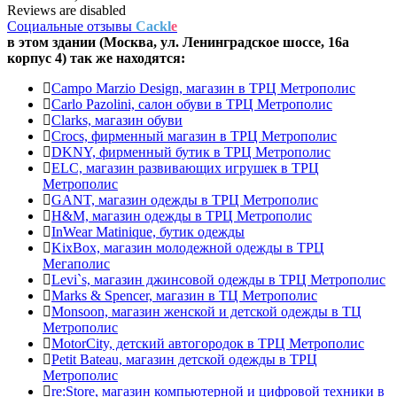
Reviews are disabled
Социальные отзывы
Cackl
e
в этом здании (Москва,
ул. Ленинградское шоссе, 16а
корпус 4
) так же находятся:
Campo Marzio Design, магазин в ТРЦ Метрополис
Carlo Pazolini, салон обуви в ТРЦ Метрополис
Clarks, магазин обуви
Crocs, фирменный магазин в ТРЦ Метрополис
DKNY, фирменный бутик в ТРЦ Метрополис
ELC, магазин развивающих игрушек в ТРЦ
Метрополис
GANT, магазин одежды в ТРЦ Метрополис
H&M, магазин одежды в ТРЦ Метрополис
InWear Matinique, бутик одежды
KixBox, магазин молодежной одежды в ТРЦ
Мегаполис
Levi`s, магазин джинсовой одежды в ТРЦ Метрополис
Marks & Spencer, магазин в ТЦ Метрополис
Monsoon, магазин женской и детской одежды в ТЦ
Метрополис
MotorCity, детский автогородок в ТРЦ Метрополис
Petit Bateau, магазин детской одежды в ТРЦ
Метрополис
re:Store, магазин компьютерной и цифровой техники в