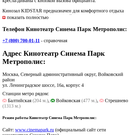
кресла-диваны с кнопкой вызова официанта.
Кинозал KIDSTAR предназначен для комфортного отдыха
маленьких гостей и их родителей.
показать полностью
Телефон Кинотеатр Синема Парк Метрополис:
+7 (800) 700-01-11
- справочная
Адрес
Кинотеатр Синема Парк
Метрополис
:
Москва, Северный административный округ, Войковский
район
ул. Ленинградское шоссе, 16а, корпус 4
Станции метро рядом:
Балтийская
(204 м.)
,
Войковская
(477 м.)
,
Стрешнево
(1313 м.)
Режим работы Кинотеатр Синема Парк Метрополис:
Сайт:
www.cinemapark.ru
(официальный сайт сети