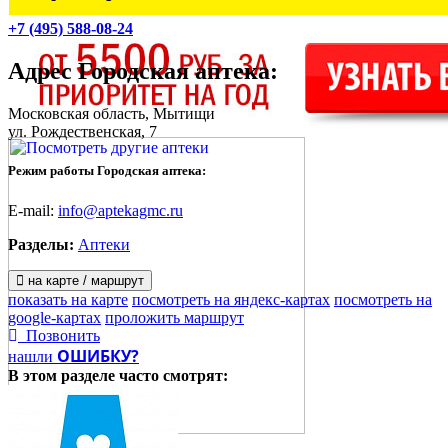
+7 (495) 588-08-24
Адрес
Городская аптека
:
Московская область, Мытищи
ул. Рождественская, 7
Режим работы Городская аптека:
E-mail:
info@aptekagmc.ru
Разделы:
Аптеки
на карте / маршрут
показать на карте
посмотреть на яндекс-картах
посмотреть на
google-картах
проложить маршрут
Позвонить
ОШИБКУ?
нашли
В этом разделе
часто смотрят: