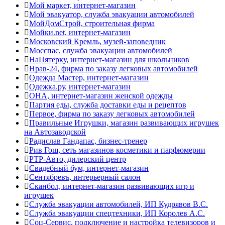
Мой маркет, интернет-магазин
Мой эвакуатор, служба эвакуации автомобилей
МойДомСтрой, строительная фирма
Мойки.net, интернет-магазин
Московский Кремль, музей-заповедник
Мосспас, служба эвакуации автомобилей
НаПятерку, интернет-магазин для школьников
Нрав-24, фирма по заказу легковых автомобилей
Одежда Мастер, интернет-магазин
Одежка.ру, интернет-магазин
ОНА, интернет-магазин женской одежды
Партия еды, служба доставки еды и рецептов
Первое, фирма по заказу легковых автомобилей
Правильные Игрушки, магазин развивающих игрушек
на Автозаводской
Радислав Гандапас, бизнес-тренер
Рив Гош, сеть магазинов косметики и парфюмерии
РТР-Авто, дилерский центр
Свадебный бум, интернет-магазин
Сентябревъ, интерьерный салон
Сканбол, интернет-магазин развивающих игр и
игрушек
Служба эвакуации автомобилей, ИП Кудрявов В.С.
Служба эвакуации спецтехники, ИП Королев А.С.
Соц-Сервис, подключение и настройка телевизоров и