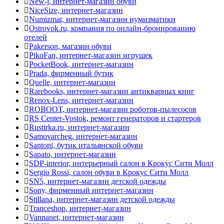
New-j, интернет-магазин обуви
NiceSize, интернет-магазин
Numizmat, интернет-магазин нумизматики
Ostrovok.ru, компания по онлайн-бронированию
отелей
Pakerson, магазин обуви
PikoFan, интернет-магазин игрушек
PocketBook, интернет-магазин
Prada, фирменный бутик
Quelle, интернет-магазин
Rarebooks, интернет-магазин антикварных книг
Renox-Lens, интернет-магазин
ROBOOT, интернет-магазин роботов-пылесосов
RS Center-Vostok, ремонт генераторов и стартеров
Rustirka.ru, интернет-магазин
Samovarcheg, интернет-магазин
Santoni, бутик итальянской обуви
Sapato, интернет-магазин
SDP-interior, интерьерный салон в Крокус Сити Молл
Sergio Rossi, салон обуви в Крокус Сити Молл
SN5, интернет-магазин детской одежды
Sony, фирменный интернет-магазин
Stillana, интернет-магазин детской одежды
Tranceshop, интернет-магазин
Vannanet, интернет-магазин