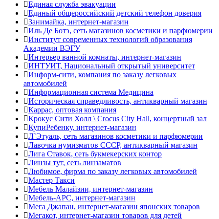
Единая служба эвакуации
Единый общероссийский детский телефон доверия
Занимайка, интернет-магазин
Иль Де Ботэ, сеть магазинов косметики и парфюмерии
Институт современных технологий образования
Академии ВЭГУ
Интерьер ванной комнаты, интернет-магазин
ИНТУИТ, Национальный открытый университет
Информ-сити, компания по заказу легковых
автомобилей
Информационная система Медицина
Историческая справедливость, антикварный магазин
Каррас, оптовая компания
Крокус Сити Холл \ Crocus City Hall, концертный зал
КупиРебенку, интернет-магазин
Л`Этуаль, сеть магазинов косметики и парфюмерии
Лавочка нумизматов СССР, антикварный магазин
Лига Ставок, сеть букмекерских контор
Линзы тут, сеть линзаматов
Любимое, фирма по заказу легковых автомобилей
Мастер Такси
Мебель Малайзии, интернет-магазин
Мебель-АРС, интернет-магазин
Мега Джапан, интернет-магазин японских товаров
Мегакот, интернет-магазин товаров для детей