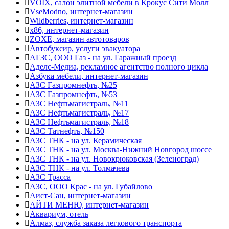
VOIX, салон элитной мебели в Крокус Сити Молл
VseModno, интернет-магазин
Wildberries, интернет-магазин
x86, интернет-магазин
ZOXE, магазин автотоваров
Автобуксир, услуги эвакуатора
АГЗС, ООО Газ - на ул. Гаражный проезд
Аделс-Медиа, рекламное агентство полного цикла
Азбука мебели, интернет-магазин
АЗС Газпромнефть, №25
АЗС Газпромнефть, №53
АЗС Нефтьмагистраль, №11
АЗС Нефтьмагистраль, №17
АЗС Нефтьмагистраль, №18
АЗС Татнефть, №150
АЗС ТНК - на ул. Керамическая
АЗС ТНК - на ул. Москва-Нижний Новгород шоссе
АЗС ТНК - на ул. Новокрюковская (Зеленоград)
АЗС ТНК - на ул. Толмачева
АЗС Трасса
АЗС, ООО Крас - на ул. Губайлово
Аист-Сан, интернет-магазин
АЙТИ МЕНЮ, интернет-магазин
Аквариум, отель
Алмаз, служба заказа легкового транспорта