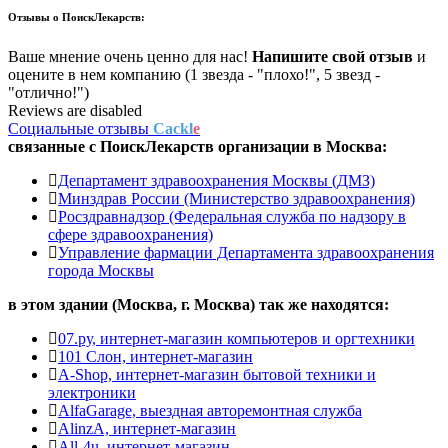
Отзывы о
ПоискЛекарств:
Ваше мнение очень ценно для нас!
Напишите свой отзыв
и
оцените в нем компанию (1 звезда - "плохо!", 5 звезд -
"отлично!")
Reviews are disabled
Социальные отзывы
Cackl
e
связанные с
ПоискЛекарств
организации в
Москва:
Департамент здравоохранения Москвы (ДМЗ)
Минздрав России (Министерство здравоохранения)
Росздравнадзор (Федеральная служба по надзору в
сфере здравоохранения)
Управление фармации Департамента здравоохранения
города Москвы
в этом здании (Москва,
г. Москва
) так же находятся:
07.ру, интернет-магазин компьютеров и оргтехники
101 Слон, интернет-магазин
A-Shop, интернет-магазин бытовой техники и
электроники
AlfaGarage, выездная авторемонтная служба
AlinzA, интернет-магазин
All-4u, интернет-магазин