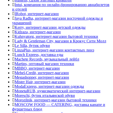
Hastens, салон элитных кроватей
Intui, компания по онлайн-бронированию авиабилетов
и отелей
IRobot, интернет-магазин
Jaya Radha, интернет-магазин восточной одежды и
украшений
Kerry, интернет-магазин детской одежды
Kidzaza, интернет-магазин
Kuhnyatorg, интернет-магазин бытовой техники
Lady & Gentleman Сity, магазин в Крокус Сити Молл
Le Silla, бутик обуви
LinzaPlus, интернет-магазин контактных линз
Lunch Express, доставка еды
Machete Records, музыкальный лейбл
Martins, оптовый магазин техники
MBBO, интернет-магазин
Mebel-Credit, интернет-магазин
Megashopper, интернет-магазин
Mister Hair, интернет-магазин
ModaExpress, интернет-магазин одежды
MonetaRUB, нумизматический интернет-магазин
Moreschi, бутик итальянской обуви
Morozilnik, интернет-магазин бытовой техники
MOSCOW FOOD — CATERING, доставка канапе и
фуршетных блюд