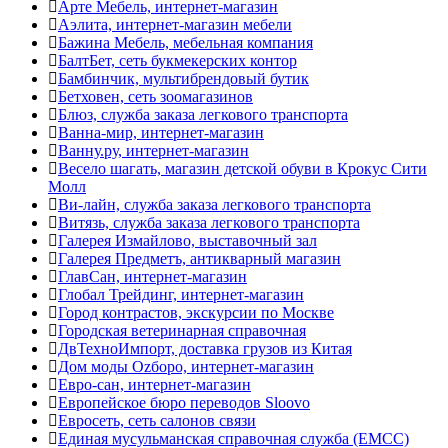
Арте Мебель, интернет-магазин
Аэлита, интернет-магазин мебели
Бажина Мебель, мебельная компания
БалтБет, сеть букмекерских контор
Бамбинчик, мультибрендовый бутик
Бетховен, сеть зоомагазинов
Блюз, служба заказа легкового транспорта
Ванна-мир, интернет-магазин
Ванну.ру, интернет-магазин
Весело шагать, магазин детской обуви в Крокус Сити
Молл
Ви-лайн, служба заказа легкового транспорта
Витязь, служба заказа легкового транспорта
Галерея Измайлово, выставочный зал
Галерея Предметъ, антикварный магазин
ГлавСан, интернет-магазин
Глобал Трейдинг, интернет-магазин
Город контрастов, экскурсии по Москве
Городская ветеринарная справочная
ДвТехноИмпорт, доставка грузов из Китая
Дом моды Оzборо, интернет-магазин
Евро-сан, интернет-магазин
Европейское бюро переводов Sloovo
Евросеть, сеть салонов связи
Единая мусульманская справочная служба (ЕМСС)