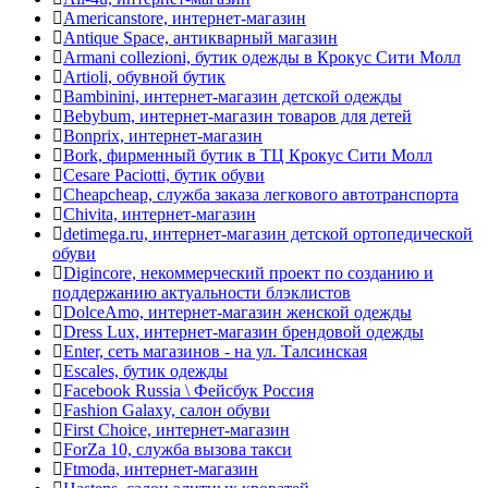
Americanstore, интернет-магазин
Antique Space, антикварный магазин
Armani collezioni, бутик одежды в Крокус Сити Молл
Artioli, обувной бутик
Bambinini, интернет-магазин детской одежды
Bebybum, интернет-магазин товаров для детей
Bonрrix, интернет-магазин
Bork, фирменный бутик в ТЦ Крокус Сити Молл
Cesare Paciotti, бутик обуви
Cheapcheap, служба заказа легкового автотранспорта
Chivita, интернет-магазин
detimega.ru, интернет-магазин детской ортопедической
обуви
Digincore, некоммерческий проект по созданию и
поддержанию актуальности блэклистов
DolceAmo, интернет-магазин женской одежды
Dress Lux, интернет-магазин брендовой одежды
Enter, сеть магазинов - на ул. Талсинская
Escales, бутик одежды
Facebook Russia \ Фейсбук Россия
Fashion Galaxy, салон обуви
First Choice, интернет-магазин
ForZa 10, служба вызова такси
Ftmoda, интернет-магазин