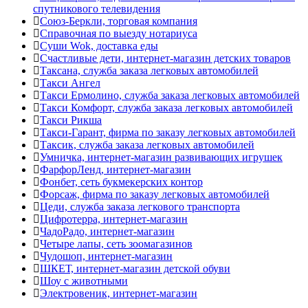
спутникового телевидения
Союз-Беркли, торговая компания
Справочная по выезду нотариуса
Суши Wok, доставка еды
Счастливые дети, интернет-магазин детских товаров
Таксана, служба заказа легковых автомобилей
Такси Ангел
Такси Ермолино, служба заказа легковых автомобилей
Такси Комфорт, служба заказа легковых автомобилей
Такси Рикша
Такси-Гарант, фирма по заказу легковых автомобилей
Таксик, служба заказа легковых автомобилей
Умничка, интернет-магазин развивающих игрушек
ФарфорЛенд, интернет-магазин
Фонбет, сеть букмекерских контор
Форсаж, фирма по заказу легковых автомобилей
Цеди, служба заказа легкового транспорта
Цифротерра, интернет-магазин
ЧадоРадо, интернет-магазин
Четыре лапы, сеть зоомагазинов
Чудошоп, интернет-магазин
ШКЕТ, интернет-магазин детской обуви
Шоу с животными
Электровеник, интернет-магазин