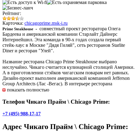
Рейтинг:
Карточка:
chicagoprime.msk-i.ru
-
совместный проект ресторатора Олега
Prime Steakhouse
Бардеева и американской компании Старлайт Дайнерс
Интернейшнл. Эта команда в 90-х годах создала первый
стейк-хаус в Москве "Дядя Гиляй", сеть ресторанов Starlite
Diner и ресторан "Улей".
Название ресторана Chicago Prime Steakhouse выбрано
неслучайно. Чикаго считается кулинарной столицей Америки.
А в приготовлении стэйков чигагским поварам нет равных.
Дизайн-проект выполнен американской компанией Jefferson
Group Architects (Лас -Вегас). В интерьере ресторана
доминируют оттенки теплого коричневого цвета. Люстры в
показать полностью
стиле арт-деко рассеивают мягкий свет. Все эти
составляющие создают атмосферу комфорта.
Телефон Чикаго Прайм \ Chicago Prime:
Исходя из концепции Chicago Prime Steakhouse, в меню
+7 (495) 988-17-17
представлен большой выбор стейков исключительно из
мраморной говядины категории прайм (USDA). Любители
Адрес
Чикаго Прайм \ Chicago Prime
:
рыбы и морепродуктов тоже найдут для себя здесь много
интересного. Именно этим нестандартным подходом к