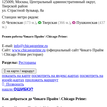
ассортименту блюд московский стейк - хаус Chicago Prime
125009, Москва, Центральный административный округ,
отличается от привычных классических стэйк - хаусов. В
Тверской район
винной карте ресторана мировая коллекция вин к любому
ул. Страстной бульвар, 8а
предлагаемому рестораном блюду. В баре Chicago Prime
Станции метро рядом:
Steakhouse, можно большой компанией смотреть спортивные
Чеховская
(173 м.)
,
Тверская
(366 м.)
,
Пушкинская
(437
трансляции. Бизнес-ланч - с 12.00 до 17.00.
м.)
достойное место в центре Москвы для
Chicago Prime Steakhouse -
проведения различных мероприятий, таких как банкеты,
Режим работы Чикаго Прайм \ Chicago Prime:
переговоры, дни рождения, романтические встречи. Зал
рассчитан на двести мест, есть также приватный кабинет на
E-mail:
info@chicagoprime.ru
тридцать человек.
Сайт:
www.chicagoprime.ru
(официальный сайт Чикаго Прайм
\ Chicago Prime ресторан)
Разделы:
Рестораны
на карте / маршрут
показать на карте
посмотреть на яндекс-картах
посмотреть на
google-картах
проложить маршрут
Позвонить
ОШИБКУ?
нашли
Как добраться до
Чикаго Прайм \ Chicago Prime: