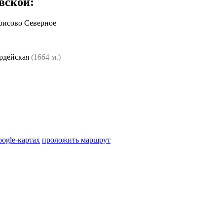
вской
:
рисово Северное
рдейская
(1664 м.)
oogle-картах
проложить маршрут