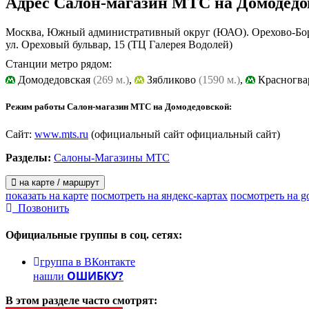
Адрес
Салон-магазин МТС на Домодедо
Москва, Южный административный округ (ЮАО). Орехово-Бо
ул. Ореховый бульвар, 15
(ТЦ Галерея Водолей)
Станции метро рядом:
Домодедовская
(269 м.)
,
Зябликово
(1590 м.)
,
Красногва
Режим работы Салон-магазин МТС на Домодедовской:
Сайт:
www.mts.ru
(официальный сайт официальный сайт)
Разделы:
Салоны-Магазины МТС
на карте / маршрут
показать на карте
посмотреть на яндекс-картах
посмотреть на g
Позвонить
Официальные группы
в соц. сетях:
группа в ВКонтакте
ОШИБКУ?
нашли
В этом разделе
часто смотрят: