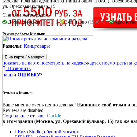
Москва, Южный административный округ (ЮАО). Орехово-Бо
ул. Ореховый бульвар, 15
Станции метро рядом:
Домодедовская
(269 м.)
,
Зябликово
(1590 м.)
,
Красногва
Режим работы Кнопыч:
Разделы:
Канцтовары
на карте / маршрут
показать на карте
посмотреть на яндекс-картах
посмотреть на g
Позвонить
ОШИБКУ?
нашли
Отзывы о
Кнопыч:
Ваше мнение очень ценно для нас!
Напишите свой отзыв
и оце
Reviews are disabled
Социальные отзывы
Cackl
e
в этом здании (Москва,
ул. Ореховый бульвар, 15
) так же на
Enzo Studio, обувной магазин