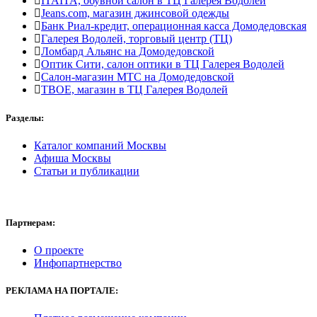
ITAITA, обувной салон в ТЦ Галерея Водолей
Jeans.com, магазин джинсовой одежды
Банк Риал-кредит, операционная касса Домодедовская
Галерея Водолей, торговый центр (ТЦ)
Ломбард Альянс на Домодедовской
Оптик Сити, салон оптики в ТЦ Галерея Водолей
Салон-магазин МТС на Домодедовской
ТВОЕ, магазин в ТЦ Галерея Водолей
Разделы:
Каталог компаний Москвы
Афиша Москвы
Статьи и публикации
Партнерам:
О проекте
Инфопартнерство
РЕКЛАМА
НА ПОРТАЛЕ: