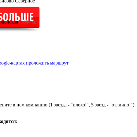
рисово Северное
рдейская
(1664 м.)
oogle-картах
проложить маршрут
ните в нем компанию (1 звезда - "плохо!", 5 звезд - "отлично!")
ходятся: