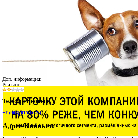
Доп. информация:
Рейтинг:
Телефон Кнопыч:
+7 (903) 615-16-24
Адрес
Кнопыч
: